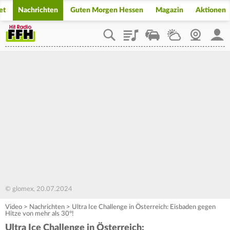
et
Nachrichten
Guten Morgen Hessen
Magazin
Aktionen
Playlist
Staupilot
Wetter
Webcam
Mein
© glomex, 20.07.2024
Video
>
Nachrichten
>
Ultra Ice Challenge in Österreich: Eisbaden gegen
Hitze von mehr als 30°!
Ultra Ice Challenge in Österreich: