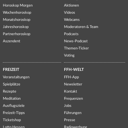
Horoskop Morgen
Aktionen
Wochenhoroskop
Videos
Monatshoroskop
Webcams
Jahreshoroskop
Moderatoren & Team
Partnerhoroskop
Podcasts
Aszendent
News-Podcast
Themen-Ticker
Voting
FREIZEIT
FFH-WELT
Veranstaltungen
FFH-App
Spielplätze
Newsletter
Rezepte
Kontakt
Meditation
Frequenzen
Ausflugsziele
Jobs
Freizeit-Tipps
Führungen
Ticketshop
Presse
Lotto Hessen
Radiowerbung