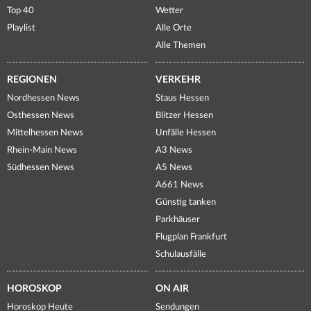
Top 40
Wetter
Playlist
Alle Orte
Alle Themen
REGIONEN
VERKEHR
Nordhessen News
Staus Hessen
Osthessen News
Blitzer Hessen
Mittelhessen News
Unfälle Hessen
Rhein-Main News
A3 News
Südhessen News
A5 News
A661 News
Günstig tanken
Parkhäuser
Flugplan Frankfurt
Schulausfälle
HOROSKOP
ON AIR
Horoskop Heute
Sendungen