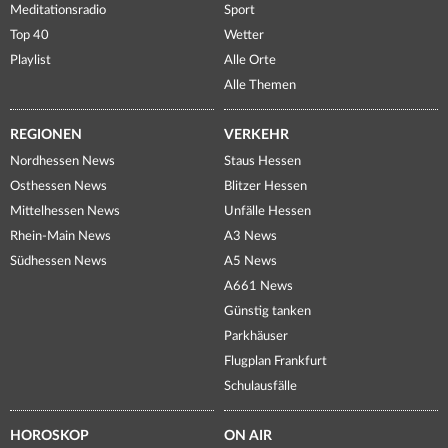
Meditationsradio
Sport
Top 40
Wetter
Playlist
Alle Orte
Alle Themen
REGIONEN
VERKEHR
Nordhessen News
Staus Hessen
Osthessen News
Blitzer Hessen
Mittelhessen News
Unfälle Hessen
Rhein-Main News
A3 News
Südhessen News
A5 News
A661 News
Günstig tanken
Parkhäuser
Flugplan Frankfurt
Schulausfälle
HOROSKOP
ON AIR