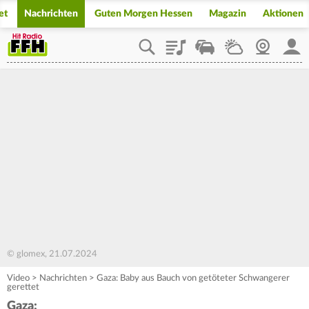
et
Nachrichten
Guten Morgen Hessen
Magazin
Aktionen
Playlist
Staupilot
Wetter
Webcam
Mein
© glomex, 21.07.2024
Video
>
Nachrichten
>
Gaza: Baby aus Bauch von getöteter Schwangerer
gerettet
Gaza: