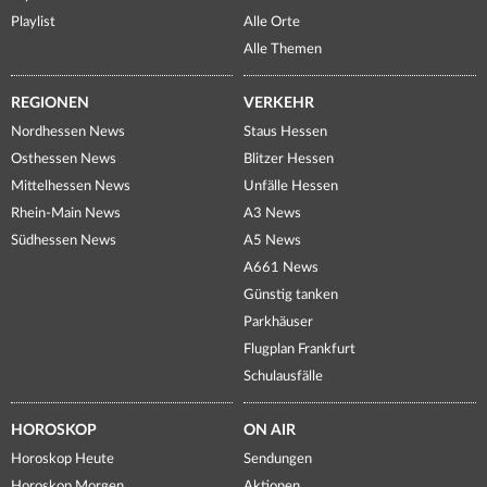
Playlist
Alle Orte
Alle Themen
REGIONEN
VERKEHR
Nordhessen News
Staus Hessen
Osthessen News
Blitzer Hessen
Mittelhessen News
Unfälle Hessen
Rhein-Main News
A3 News
Südhessen News
A5 News
A661 News
Günstig tanken
Parkhäuser
Flugplan Frankfurt
Schulausfälle
HOROSKOP
ON AIR
Horoskop Heute
Sendungen
Horoskop Morgen
Aktionen