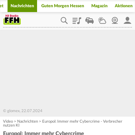
et
Nachrichten
Guten Morgen Hessen
Magazin
Aktionen
Playlist
Staupilot
Wetter
Webcam
Mein
© glomex, 22.07.2024
Video
>
Nachrichten
>
Europol: Immer mehr Cybercrime - Verbrecher
nutzen KI
Europol: Immer mehr Cybercrime