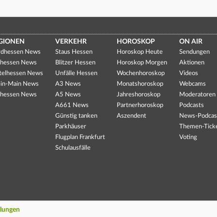
GIONEN
VERKEHR
HOROSKOP
ON AIR
dhessen News
Staus Hessen
Horoskop Heute
Sendungen
hessen News
Blitzer Hessen
Horoskop Morgen
Aktionen
telhessen News
Unfälle Hessen
Wochenhoroskop
Videos
in-Main News
A3 News
Monatshoroskop
Webcams
hessen News
A5 News
Jahreshoroskop
Moderatoren
A661 News
Partnerhoroskop
Podcasts
Günstig tanken
Aszendent
News-Podcas
Parkhäuser
Themen-Tick
Flugplan Frankfurt
Voting
Schulausfälle
llungen