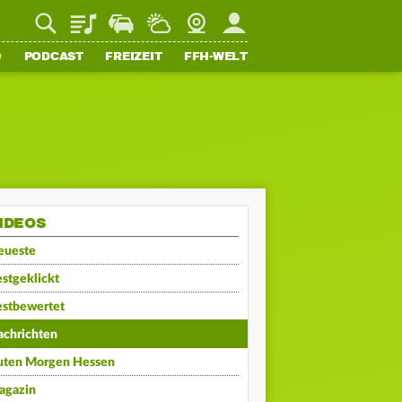
Playlist
Staupilot
Wetter
Webcam
Mein FFH
O
PODCAST
FREIZEIT
FFH-WELT
IDEOS
eueste
stgeklickt
estbewertet
achrichten
uten Morgen Hessen
agazin