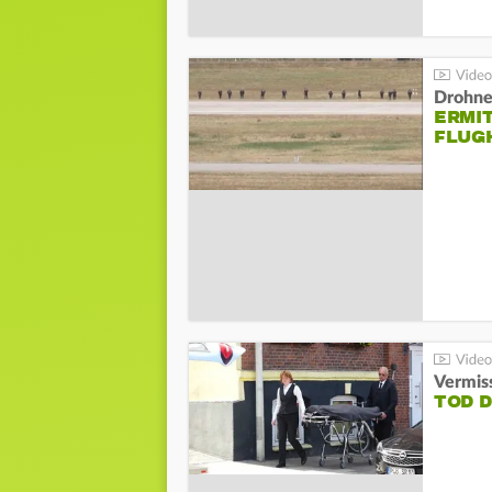
Drohnen
ERMI
FLUG
Vermis
TOD 