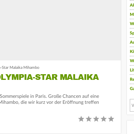
A
Mu
Wi
Sp
A
K
W
-Star Malaika Mihambo
Li
LYMPIA-STAR MALAIKA
Re
G
 Sommerspiele in Paris. Große Chancen auf eine
Mihambo, die wir kurz vor der Eröffnung treffen