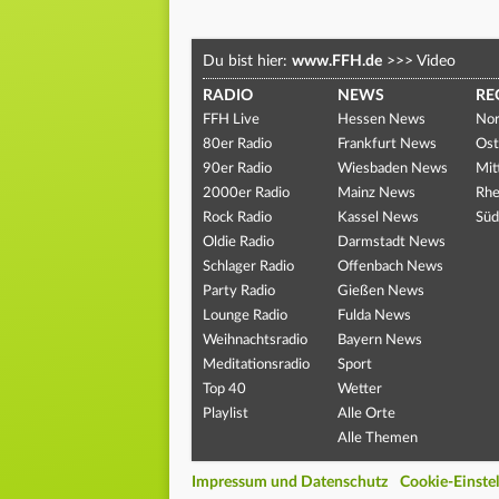
Du bist hier:
www.FFH.de
>>>
Video
RADIO
NEWS
RE
FFH Live
Hessen News
Nor
80er Radio
Frankfurt News
Ost
90er Radio
Wiesbaden News
Mit
2000er Radio
Mainz News
Rhe
Rock Radio
Kassel News
Süd
Oldie Radio
Darmstadt News
Schlager Radio
Offenbach News
Party Radio
Gießen News
Lounge Radio
Fulda News
Weihnachtsradio
Bayern News
Meditationsradio
Sport
Top 40
Wetter
Playlist
Alle Orte
Alle Themen
Impressum und Datenschutz
Cookie-Einste