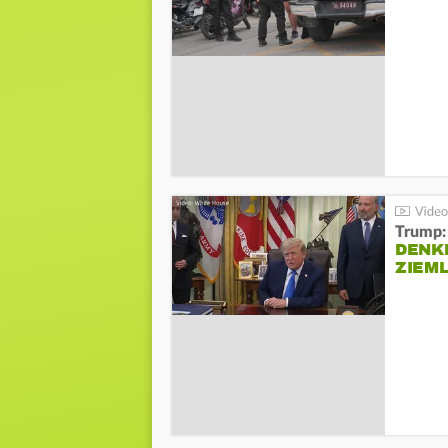
Trump:
DENKE
ZIEML