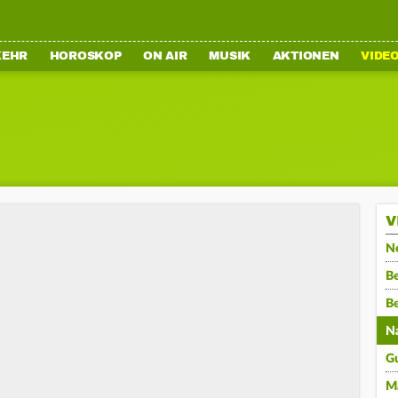
KEHR
HOROSKOP
ON AIR
MUSIK
AKTIONEN
VIDE
V
N
Be
B
N
G
M