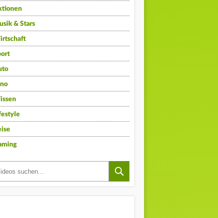
ktionen
sik & Stars
rtschaft
ort
uto
ino
issen
festyle
ise
aming