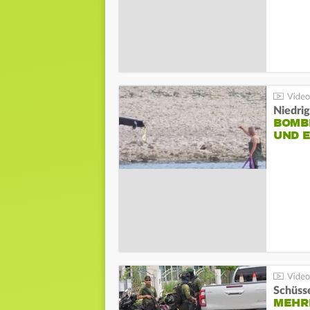
Niedri
BOMB
UND 
Schüsse
MEHRE