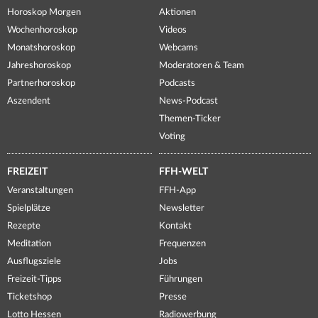
Horoskop Morgen
Aktionen
Wochenhoroskop
Videos
Monatshoroskop
Webcams
Jahreshoroskop
Moderatoren & Team
Partnerhoroskop
Podcasts
Aszendent
News-Podcast
Themen-Ticker
Voting
FREIZEIT
FFH-WELT
Veranstaltungen
FFH-App
Spielplätze
Newsletter
Rezepte
Kontakt
Meditation
Frequenzen
Ausflugsziele
Jobs
Freizeit-Tipps
Führungen
Ticketshop
Presse
Lotto Hessen
Radiowerbung