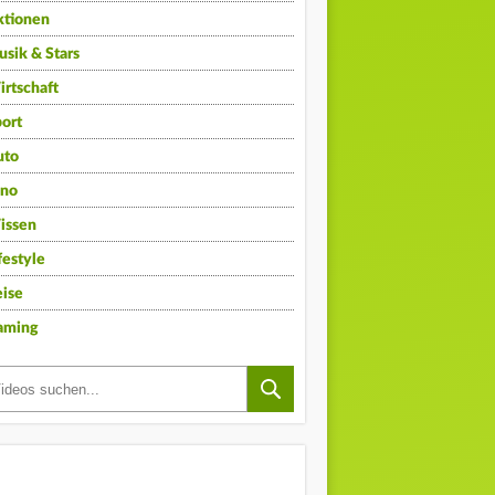
ktionen
sik & Stars
rtschaft
ort
uto
ino
issen
festyle
ise
aming