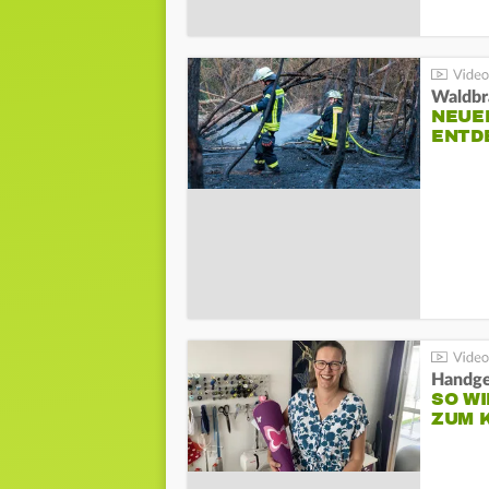
Waldbr
NEUE
ENTD
Handge
SO WI
ZUM 