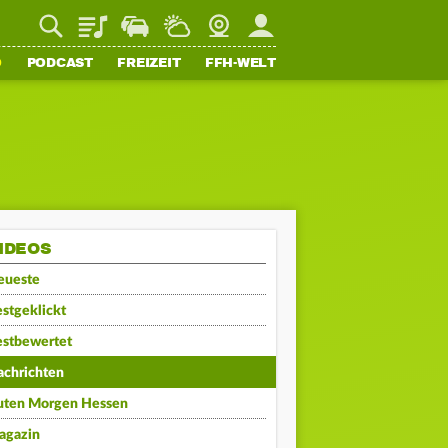
Playlist
Staupilot
Wetter
Webcam
Mein FFH
O
PODCAST
FREIZEIT
FFH-WELT
IDEOS
eueste
stgeklickt
estbewertet
achrichten
uten Morgen Hessen
agazin