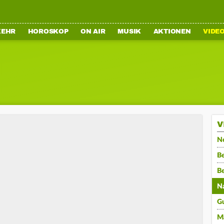
KEHR
HOROSKOP
ON AIR
MUSIK
AKTIONEN
VIDE
V
N
Be
B
N
G
M