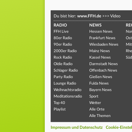
Du bist hier:
www.FFH.de
>>>
Video
RADIO
NEWS
RE
FFH Live
Hessen News
Nor
80er Radio
Frankfurt News
Ost
90er Radio
Wiesbaden News
Mit
2000er Radio
Mainz News
Rhe
Rock Radio
Kassel News
Süd
Oldie Radio
Darmstadt News
Schlager Radio
Offenbach News
Party Radio
Gießen News
Lounge Radio
Fulda News
Weihnachtsradio
Bayern News
Meditationsradio
Sport
Top 40
Wetter
Playlist
Alle Orte
Alle Themen
Impressum und Datenschutz
Cookie-Einste