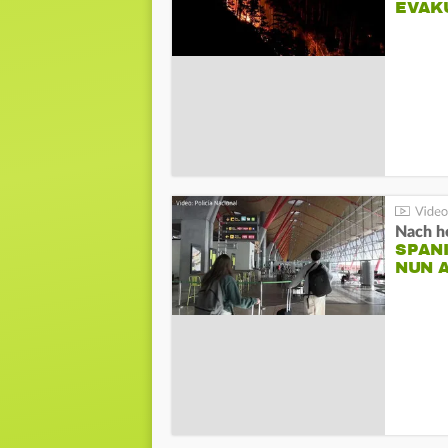
EVAK
Nach he
SPAN
NUN 