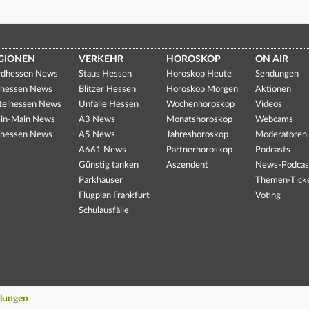
GIONEN
VERKEHR
HOROSKOP
ON AIR
dhessen News
Staus Hessen
Horoskop Heute
Sendungen
hessen News
Blitzer Hessen
Horoskop Morgen
Aktionen
telhessen News
Unfälle Hessen
Wochenhoroskop
Videos
in-Main News
A3 News
Monatshoroskop
Webcams
hessen News
A5 News
Jahreshoroskop
Moderatoren
A661 News
Partnerhoroskop
Podcasts
Günstig tanken
Aszendent
News-Podcas
Parkhäuser
Themen-Tick
Flugplan Frankfurt
Voting
Schulausfälle
llungen