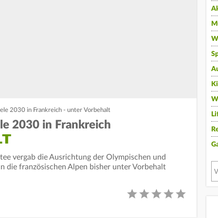
A
Mu
Wi
Sp
A
K
W
le 2030 in Frankreich - unter Vorbehalt
Li
e 2030 in Frankreich
Re
LT
G
tee vergab die Ausrichtung der Olympischen und
 die französischen Alpen bisher unter Vorbehalt