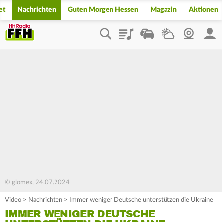
et
Nachrichten
Guten Morgen Hessen
Magazin
Aktionen
Playlist
Staupilot
Wetter
Webcam
Mein
© glomex, 24.07.2024
Video
>
Nachrichten
>
Immer weniger Deutsche unterstützen die Ukraine
IMMER WENIGER DEUTSCHE