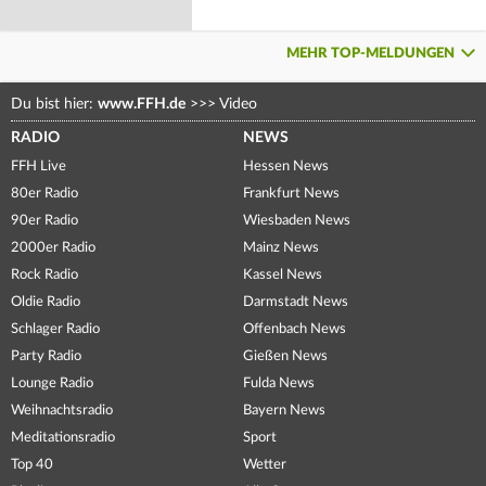
MEHR TOP-MELDUNGEN
Du bist hier:
www.FFH.de
>>>
Video
RADIO
NEWS
FFH Live
Hessen News
80er Radio
Frankfurt News
90er Radio
Wiesbaden News
2000er Radio
Mainz News
Rock Radio
Kassel News
Oldie Radio
Darmstadt News
Schlager Radio
Offenbach News
Party Radio
Gießen News
Lounge Radio
Fulda News
Weihnachtsradio
Bayern News
Meditationsradio
Sport
Top 40
Wetter