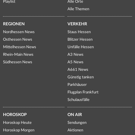
Playlist
Alle Orte
Alle Themen
REGIONEN
VERKEHR
Nordhessen News
Staus Hessen
Osthessen News
Blitzer Hessen
Mittelhessen News
Unfälle Hessen
Rhein-Main News
A3 News
Südhessen News
A5 News
A661 News
Günstig tanken
Parkhäuser
Flugplan Frankfurt
Schulausfälle
HOROSKOP
ON AIR
Horoskop Heute
Sendungen
Horoskop Morgen
Aktionen