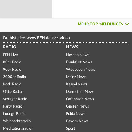
MEHR TOP-MELDUNGEN
Du bist hier:
www.FFH.de
>>>
Video
RADIO
NEWS
FFH Live
Hessen News
80er Radio
Frankfurt News
90er Radio
Wiesbaden News
2000er Radio
Mainz News
Rock Radio
Kassel News
Oldie Radio
Darmstadt News
Schlager Radio
Offenbach News
Party Radio
Gießen News
Lounge Radio
Fulda News
Weihnachtsradio
Bayern News
Meditationsradio
Sport