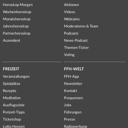
Horoskop Morgen
Aktionen
Wochenhoroskop
Videos
Monatshoroskop
Webcams
Jahreshoroskop
Moderatoren & Team
Partnerhoroskop
Podcasts
Aszendent
News-Podcast
Themen-Ticker
Voting
FREIZEIT
FFH-WELT
Veranstaltungen
FFH-App
Spielplätze
Newsletter
Rezepte
Kontakt
Meditation
Frequenzen
Ausflugsziele
Jobs
Freizeit-Tipps
Führungen
Ticketshop
Presse
Lotto Hessen
Radiowerbung