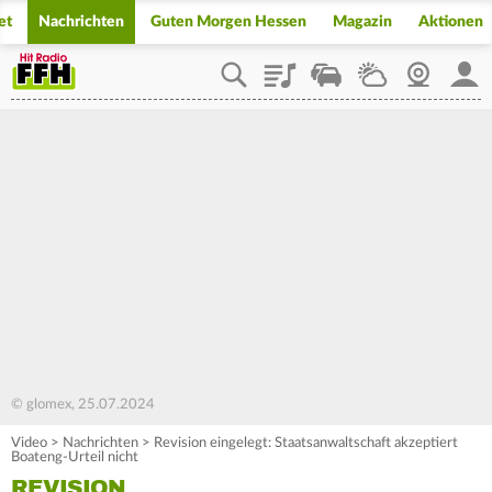
et
Nachrichten
Guten Morgen Hessen
Magazin
Aktionen
Playlist
Staupilot
Wetter
Webcam
Mein
© glomex, 25.07.2024
Video
>
Nachrichten
>
Revision eingelegt: Staatsanwaltschaft akzeptiert
Boateng-Urteil nicht
REVISION