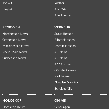
Top 40
Wetter
Playlist
Alle Orte
Alle Themen
REGIONEN
VERKEHR
Nordhessen News
Staus Hessen
Osthessen News
Blitzer Hessen
Mittelhessen News
Unfälle Hessen
Rhein-Main News
A3 News
Südhessen News
A5 News
A661 News
Günstig tanken
Parkhäuser
Flugplan Frankfurt
Schulausfälle
HOROSKOP
ON AIR
Horoskop Heute
Sendungen