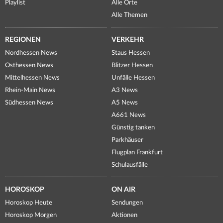
Playlist
Alle Orte
Alle Themen
REGIONEN
VERKEHR
Nordhessen News
Staus Hessen
Osthessen News
Blitzer Hessen
Mittelhessen News
Unfälle Hessen
Rhein-Main News
A3 News
Südhessen News
A5 News
A661 News
Günstig tanken
Parkhäuser
Flugplan Frankfurt
Schulausfälle
HOROSKOP
ON AIR
Horoskop Heute
Sendungen
Horoskop Morgen
Aktionen