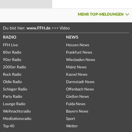
MEHR TOP-MELDUNGEN
Du bist hier:
www.FFH.de
>>>
Video
RADIO
NEWS
FFH Live
Hessen News
80er Radio
Frankfurt News
90er Radio
Wiesbaden News
2000er Radio
Mainz News
Rock Radio
Kassel News
Oldie Radio
Darmstadt News
Schlager Radio
Offenbach News
Party Radio
Gießen News
Lounge Radio
Fulda News
Weihnachtsradio
Bayern News
Meditationsradio
Sport
Top 40
Wetter