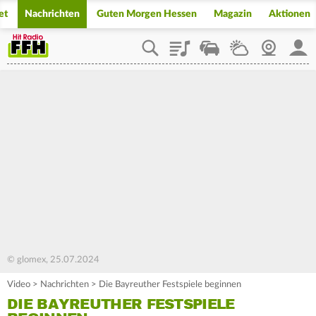
et
Nachrichten
Guten Morgen Hessen
Magazin
Aktionen
Playlist
Staupilot
Wetter
Webcam
Mein
© glomex, 25.07.2024
Video
>
Nachrichten
>
Die Bayreuther Festspiele beginnen
DIE BAYREUTHER FESTSPIELE