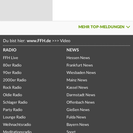
MEHR TOP-MELDUNGEN
Du bist hier:
www.FFH.de
>>>
Video
RADIO
NEWS
FFH Live
Hessen News
80er Radio
Frankfurt News
90er Radio
Wiesbaden News
2000er Radio
Mainz News
Rock Radio
Kassel News
Oldie Radio
Darmstadt News
Schlager Radio
Offenbach News
Party Radio
Gießen News
Lounge Radio
Fulda News
Weihnachtsradio
Bayern News
Meditationsradio
Sport