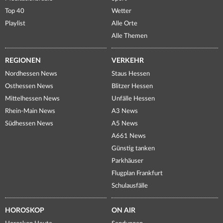
Top 40
Wetter
Playlist
Alle Orte
Alle Themen
REGIONEN
VERKEHR
Nordhessen News
Staus Hessen
Osthessen News
Blitzer Hessen
Mittelhessen News
Unfälle Hessen
Rhein-Main News
A3 News
Südhessen News
A5 News
A661 News
Günstig tanken
Parkhäuser
Flugplan Frankfurt
Schulausfälle
HOROSKOP
ON AIR