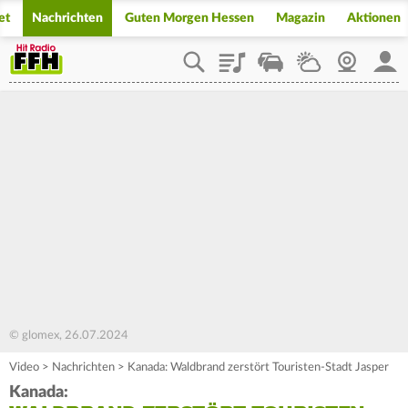
et
Nachrichten
Guten Morgen Hessen
Magazin
Aktionen
Playlist
Staupilot
Wetter
Webcam
Mein
© glomex, 26.07.2024
Video
>
Nachrichten
>
Kanada: Waldbrand zerstört Touristen-Stadt Jasper
Kanada: