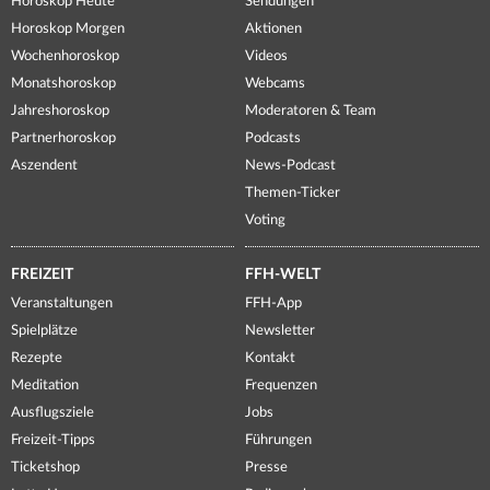
Horoskop Heute
Sendungen
Horoskop Morgen
Aktionen
Wochenhoroskop
Videos
Monatshoroskop
Webcams
Jahreshoroskop
Moderatoren & Team
Partnerhoroskop
Podcasts
Aszendent
News-Podcast
Themen-Ticker
Voting
FREIZEIT
FFH-WELT
Veranstaltungen
FFH-App
Spielplätze
Newsletter
Rezepte
Kontakt
Meditation
Frequenzen
Ausflugsziele
Jobs
Freizeit-Tipps
Führungen
Ticketshop
Presse