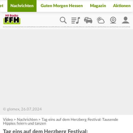
et
Nachrichten
Guten Morgen Hessen
Magazin
Aktionen
Playlist
Staupilot
Wetter
Webcam
Mein
© glomex, 26.07.2024
Video
>
Nachrichten
>
Tag eins auf dem Herzberg Festival: Tausende
Hippies feiern und tanzen
Tag eins auf dem Herzberg Festival: