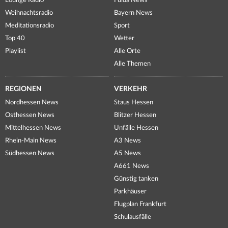
Lounge Radio
Fulda News
Weihnachtsradio
Bayern News
Meditationsradio
Sport
Top 40
Wetter
Playlist
Alle Orte
Alle Themen
REGIONEN
VERKEHR
Nordhessen News
Staus Hessen
Osthessen News
Blitzer Hessen
Mittelhessen News
Unfälle Hessen
Rhein-Main News
A3 News
Südhessen News
A5 News
A661 News
Günstig tanken
Parkhäuser
Flugplan Frankfurt
Schulausfälle