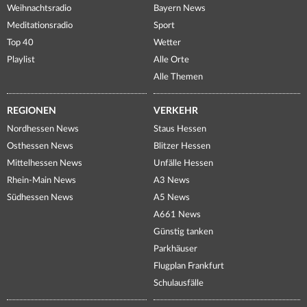
Weihnachtsradio
Bayern News
Meditationsradio
Sport
Top 40
Wetter
Playlist
Alle Orte
Alle Themen
REGIONEN
VERKEHR
Nordhessen News
Staus Hessen
Osthessen News
Blitzer Hessen
Mittelhessen News
Unfälle Hessen
Rhein-Main News
A3 News
Südhessen News
A5 News
A661 News
Günstig tanken
Parkhäuser
Flugplan Frankfurt
Schulausfälle