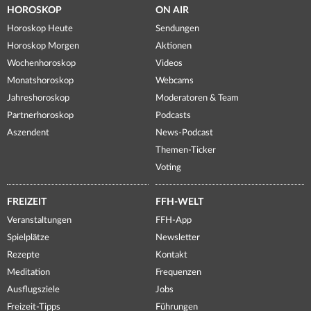
HOROSKOP
ON AIR
Horoskop Heute
Sendungen
Horoskop Morgen
Aktionen
Wochenhoroskop
Videos
Monatshoroskop
Webcams
Jahreshoroskop
Moderatoren & Team
Partnerhoroskop
Podcasts
Aszendent
News-Podcast
Themen-Ticker
Voting
FREIZEIT
FFH-WELT
Veranstaltungen
FFH-App
Spielplätze
Newsletter
Rezepte
Kontakt
Meditation
Frequenzen
Ausflugsziele
Jobs
Freizeit-Tipps
Führungen