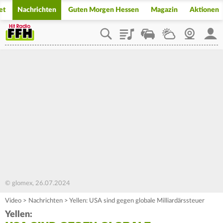
et
Nachrichten
Guten Morgen Hessen
Magazin
Aktionen
Playlist
Staupilot
Wetter
Webcam
Mein
© glomex, 26.07.2024
Video
>
Nachrichten
>
Yellen: USA sind gegen globale Milliardärssteuer
Yellen: