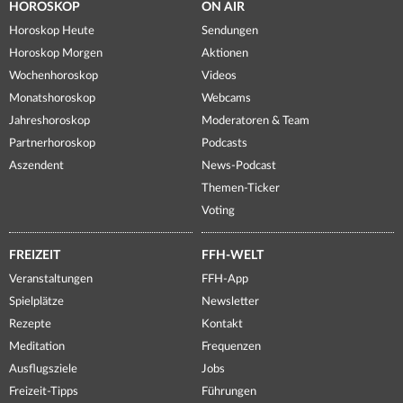
HOROSKOP
ON AIR
Horoskop Heute
Sendungen
Horoskop Morgen
Aktionen
Wochenhoroskop
Videos
Monatshoroskop
Webcams
Jahreshoroskop
Moderatoren & Team
Partnerhoroskop
Podcasts
Aszendent
News-Podcast
Themen-Ticker
Voting
FREIZEIT
FFH-WELT
Veranstaltungen
FFH-App
Spielplätze
Newsletter
Rezepte
Kontakt
Meditation
Frequenzen
Ausflugsziele
Jobs
Freizeit-Tipps
Führungen