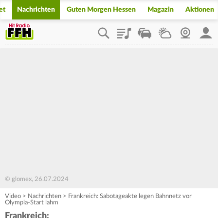
et
Nachrichten
Guten Morgen Hessen
Magazin
Aktionen
Playlist
Staupilot
Wetter
Webcam
Mein
© glomex, 26.07.2024
Video
>
Nachrichten
>
Frankreich: Sabotageakte legen Bahnnetz vor
Olympia-Start lahm
Frankreich: