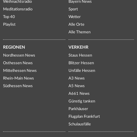
Weihnachtsradio
Bayern News
Meditationsradio
Sport
Top 40
Wetter
Playlist
Alle Orte
Alle Themen
REGIONEN
VERKEHR
Nordhessen News
Staus Hessen
Osthessen News
Blitzer Hessen
Mittelhessen News
Unfälle Hessen
Rhein-Main News
A3 News
Südhessen News
A5 News
A661 News
Günstig tanken
Parkhäuser
Flugplan Frankfurt
Schulausfälle