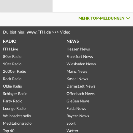
MEHR TOP-MELDUNGEN
Du bist hier:
www.FFH.de
>>>
Video
RADIO
NEWS
FFH Live
Hessen News
80er Radio
Frankfurt News
90er Radio
Wiesbaden News
2000er Radio
Mainz News
Rock Radio
Kassel News
Oldie Radio
Darmstadt News
Schlager Radio
Offenbach News
Party Radio
Gießen News
Lounge Radio
Fulda News
Weihnachtsradio
Bayern News
Meditationsradio
Sport
Top 40
Wetter