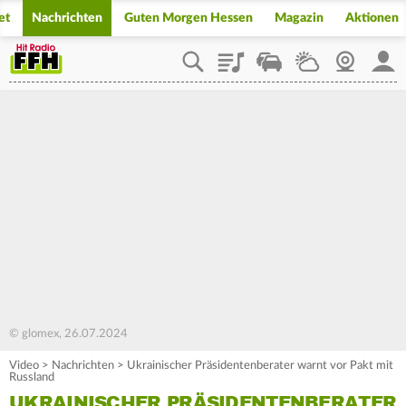
et
Nachrichten
Guten Morgen Hessen
Magazin
Aktionen
Playlist
Staupilot
Wetter
Webcam
Mein
© glomex, 26.07.2024
Video
>
Nachrichten
>
Ukrainischer Präsidentenberater warnt vor Pakt mit
Russland
UKRAINISCHER PRÄSIDENTENBERATER