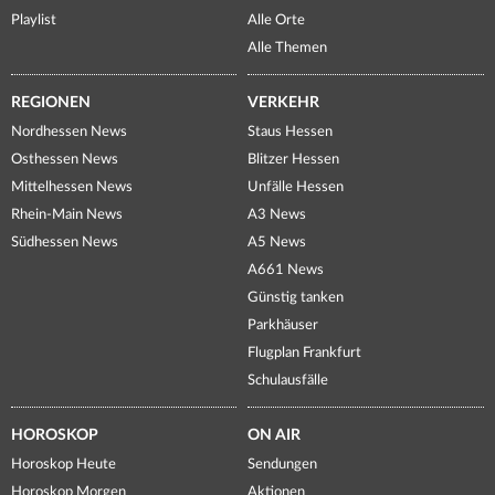
Playlist
Alle Orte
Alle Themen
REGIONEN
VERKEHR
Nordhessen News
Staus Hessen
Osthessen News
Blitzer Hessen
Mittelhessen News
Unfälle Hessen
Rhein-Main News
A3 News
Südhessen News
A5 News
A661 News
Günstig tanken
Parkhäuser
Flugplan Frankfurt
Schulausfälle
HOROSKOP
ON AIR
Horoskop Heute
Sendungen
Horoskop Morgen
Aktionen