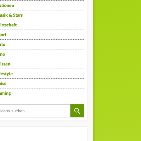
ktionen
sik & Stars
rtschaft
ort
uto
ino
issen
festyle
ise
aming