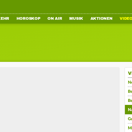
KEHR
HOROSKOP
ON AIR
MUSIK
AKTIONEN
VIDE
V
N
Be
B
N
G
M