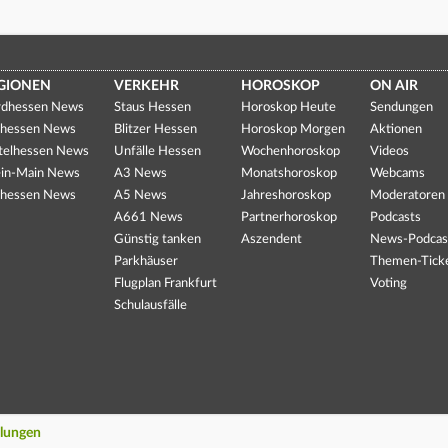
GIONEN
VERKEHR
HOROSKOP
ON AIR
dhessen News
Staus Hessen
Horoskop Heute
Sendungen
hessen News
Blitzer Hessen
Horoskop Morgen
Aktionen
telhessen News
Unfälle Hessen
Wochenhoroskop
Videos
in-Main News
A3 News
Monatshoroskop
Webcams
hessen News
A5 News
Jahreshoroskop
Moderatoren
A661 News
Partnerhoroskop
Podcasts
Günstig tanken
Aszendent
News-Podcas
Parkhäuser
Themen-Tick
Flugplan Frankfurt
Voting
Schulausfälle
llungen