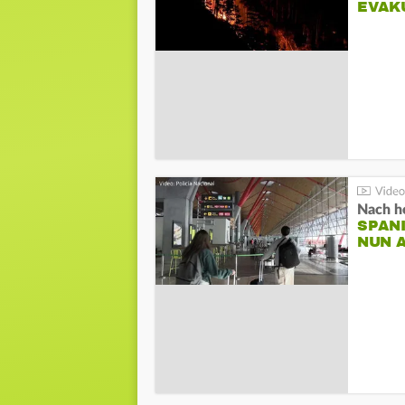
EVAK
Nach he
SPAN
NUN 