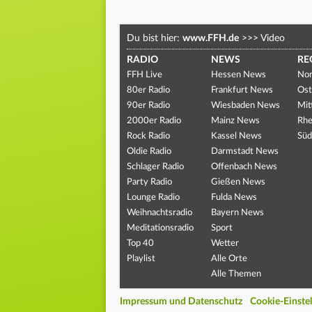
Du bist hier:
www.FFH.de
>>>
Video
RADIO
NEWS
RE
FFH Live
Hessen News
Nor
80er Radio
Frankfurt News
Ost
90er Radio
Wiesbaden News
Mit
2000er Radio
Mainz News
Rhe
Rock Radio
Kassel News
Süd
Oldie Radio
Darmstadt News
Schlager Radio
Offenbach News
Party Radio
Gießen News
Lounge Radio
Fulda News
Weihnachtsradio
Bayern News
Meditationsradio
Sport
Top 40
Wetter
Playlist
Alle Orte
Alle Themen
Impressum und Datenschutz
Cookie-Einste