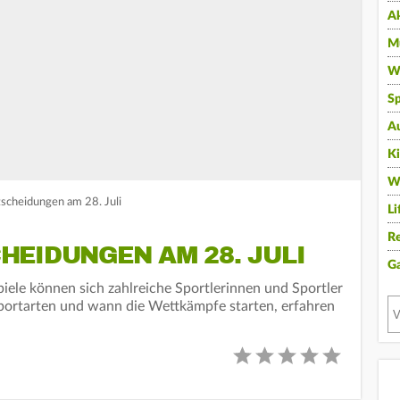
A
Mu
Wi
Sp
A
K
W
scheidungen am 28. Juli
Li
Re
EIDUNGEN AM 28. JULI
G
ele können sich zahlreiche Sportlerinnen und Sportler
Sportarten und wann die Wettkämpfe starten, erfahren