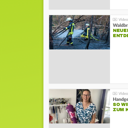
Waldbr
NEUE
ENTD
Handge
SO WI
ZUM 