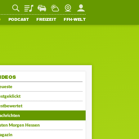
Playlist
Staupilot
Wetter
Webcam
Mein FFH
O
PODCAST
FREIZEIT
FFH-WELT
IDEOS
eueste
stgeklickt
estbewertet
achrichten
uten Morgen Hessen
agazin