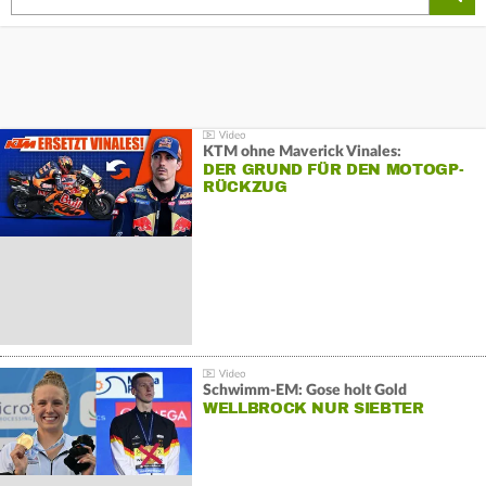
KTM ohne Maverick Vinales:
DER GRUND FÜR DEN MOTOGP-
RÜCKZUG
Schwimm-EM: Gose holt Gold
WELLBROCK NUR SIEBTER