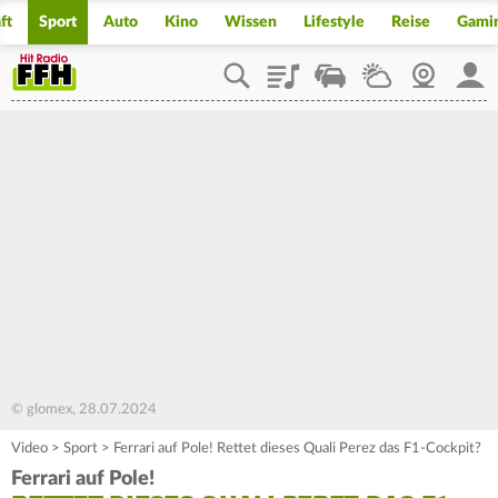
ft
Sport
Auto
Kino
Wissen
Lifestyle
Reise
Gami
Playlist
Staupilot
Wetter
Webcam
Mein
© glomex, 28.07.2024
Video
>
Sport
>
Ferrari auf Pole! Rettet dieses Quali Perez das F1-Cockpit?
Ferrari auf Pole!