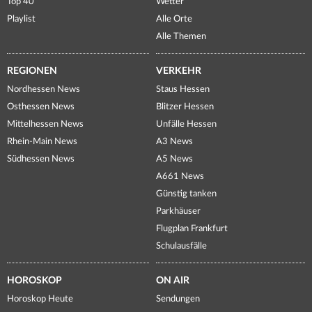
Top 40
Wetter
Playlist
Alle Orte
Alle Themen
REGIONEN
VERKEHR
Nordhessen News
Staus Hessen
Osthessen News
Blitzer Hessen
Mittelhessen News
Unfälle Hessen
Rhein-Main News
A3 News
Südhessen News
A5 News
A661 News
Günstig tanken
Parkhäuser
Flugplan Frankfurt
Schulausfälle
HOROSKOP
ON AIR
Horoskop Heute
Sendungen