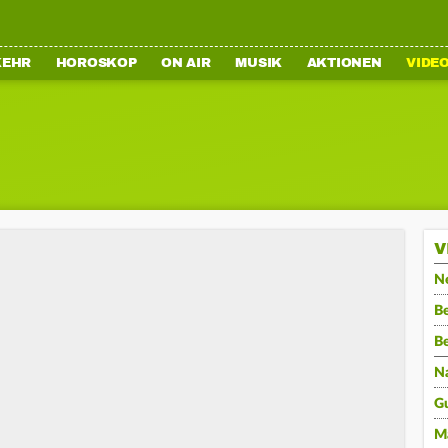
KEHR
HOROSKOP
ON AIR
MUSIK
AKTIONEN
VIDE
V
N
Be
B
N
G
M