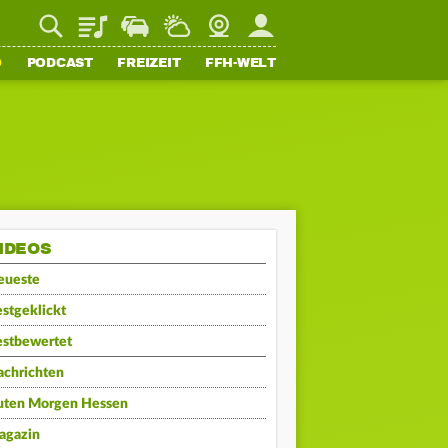
Playlist
Staupilot
Wetter
Webcam
Mein FFH
O
PODCAST
FREIZEIT
FFH-WELT
IDEOS
eueste
stgeklickt
estbewertet
achrichten
uten Morgen Hessen
agazin