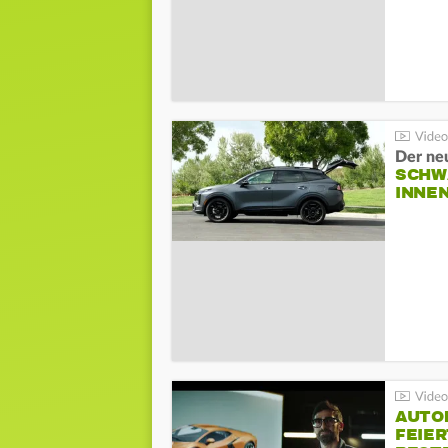
Der ne
SCHW
INNE
AUTO
FEIER