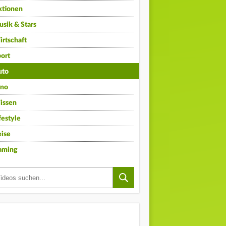
ktionen
sik & Stars
rtschaft
ort
uto
ino
issen
festyle
ise
aming