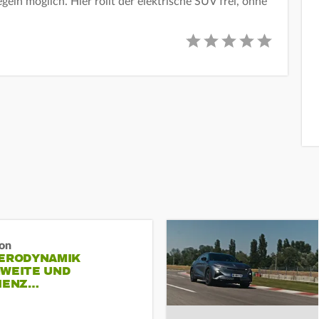
geln möglich. Hier rollt der elektrische SUV frei, ohne
ron
AERODYNAMIK
HWEITE UND
ZIENZ…