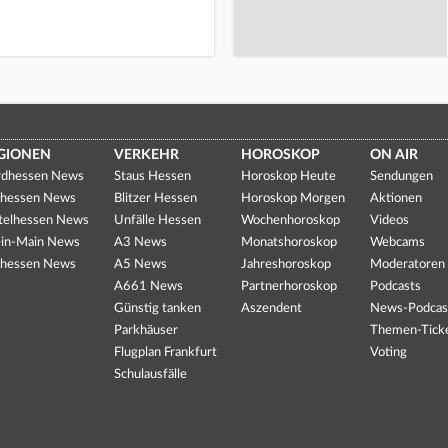
GIONEN
VERKEHR
HOROSKOP
ON AIR
dhessen News
Staus Hessen
Horoskop Heute
Sendungen
hessen News
Blitzer Hessen
Horoskop Morgen
Aktionen
telhessen News
Unfälle Hessen
Wochenhoroskop
Videos
in-Main News
A3 News
Monatshoroskop
Webcams
hessen News
A5 News
Jahreshoroskop
Moderatoren
A661 News
Partnerhoroskop
Podcasts
Günstig tanken
Aszendent
News-Podcas
Parkhäuser
Themen-Tick
Flugplan Frankfurt
Voting
Schulausfälle