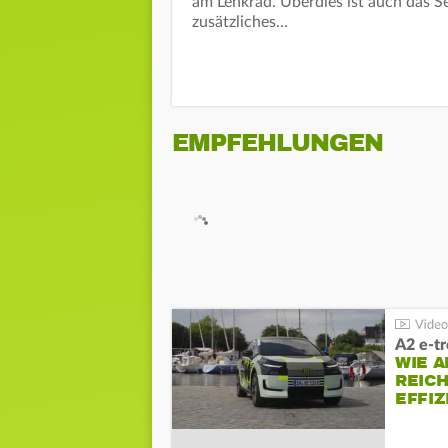
am Lenkrad. Überdies ist auch das Se
zusätzliches…
EMPFEHLUNGEN
A2 e-t
WIE 
REIC
EFFI