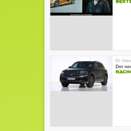
BESTE
FÜR 
Der ne
NACH