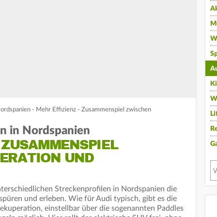
A
Mu
Wi
Sp
A
K
W
Nordspanien - Mehr Effizienz - Zusammenspiel zwischen
Li
n in Nordspanien
Re
- ZUSAMMENSPIEL
G
ERATION UND
nterschiedlichen Streckenprofilen in Nordspanien die
püren und erleben. Wie für Audi typisch, gibt es die
ekuperation, einstellbar über die sogenannten Paddles