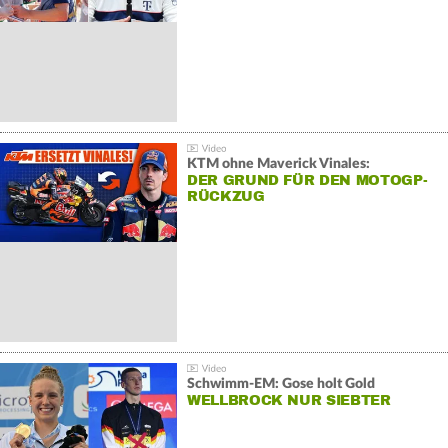
KTM ohne Maverick Vinales:
DER GRUND FÜR DEN MOTOGP-
RÜCKZUG
Schwimm-EM: Gose holt Gold
WELLBROCK NUR SIEBTER