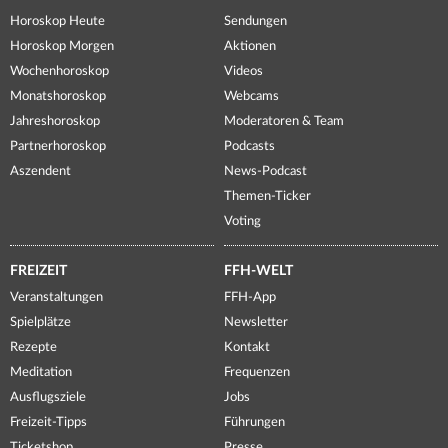
Horoskop Heute
Sendungen
Horoskop Morgen
Aktionen
Wochenhoroskop
Videos
Monatshoroskop
Webcams
Jahreshoroskop
Moderatoren & Team
Partnerhoroskop
Podcasts
Aszendent
News-Podcast
Themen-Ticker
Voting
FREIZEIT
FFH-WELT
Veranstaltungen
FFH-App
Spielplätze
Newsletter
Rezepte
Kontakt
Meditation
Frequenzen
Ausflugsziele
Jobs
Freizeit-Tipps
Führungen
Ticketshop
Presse