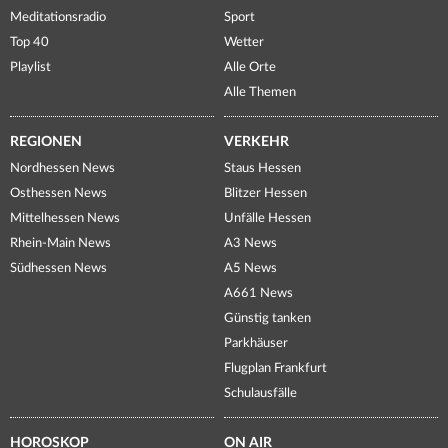
Meditationsradio
Sport
Top 40
Wetter
Playlist
Alle Orte
Alle Themen
REGIONEN
VERKEHR
Nordhessen News
Staus Hessen
Osthessen News
Blitzer Hessen
Mittelhessen News
Unfälle Hessen
Rhein-Main News
A3 News
Südhessen News
A5 News
A661 News
Günstig tanken
Parkhäuser
Flugplan Frankfurt
Schulausfälle
HOROSKOP
ON AIR