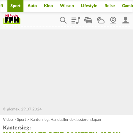
ft
Sport
Auto
Kino
Wissen
Lifestyle
Reise
Gami
Playlist
Staupilot
Wetter
Webcam
Mein
© glomex, 29.07.2024
Video
>
Sport
>
Kantersieg: Handballer deklassieren Japan
Kantersieg: