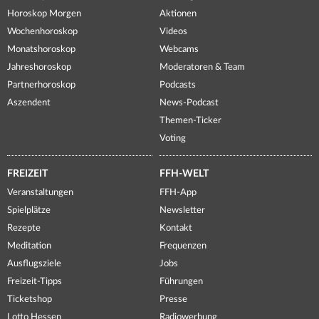
Horoskop Morgen
Aktionen
Wochenhoroskop
Videos
Monatshoroskop
Webcams
Jahreshoroskop
Moderatoren & Team
Partnerhoroskop
Podcasts
Aszendent
News-Podcast
Themen-Ticker
Voting
FREIZEIT
FFH-WELT
Veranstaltungen
FFH-App
Spielplätze
Newsletter
Rezepte
Kontakt
Meditation
Frequenzen
Ausflugsziele
Jobs
Freizeit-Tipps
Führungen
Ticketshop
Presse
Lotto Hessen
Radiowerbung