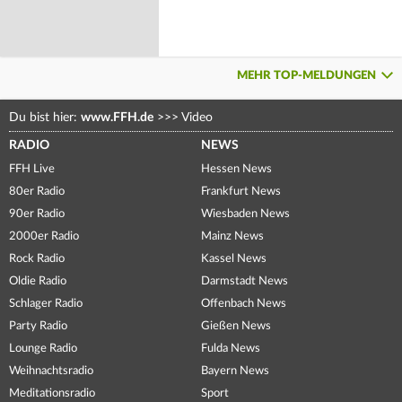
MEHR TOP-MELDUNGEN
Du bist hier:
www.FFH.de
>>>
Video
RADIO
NEWS
FFH Live
Hessen News
80er Radio
Frankfurt News
90er Radio
Wiesbaden News
2000er Radio
Mainz News
Rock Radio
Kassel News
Oldie Radio
Darmstadt News
Schlager Radio
Offenbach News
Party Radio
Gießen News
Lounge Radio
Fulda News
Weihnachtsradio
Bayern News
Meditationsradio
Sport