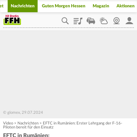
et
Nachrichten
Guten Morgen Hessen
Magazin
Aktionen
Playlist
Staupilot
Wetter
Webcam
Mein
© glomex, 29.07.2024
Video
>
Nachrichten
>
EFTC in Rumänien: Erster Lehrgang der F-16-
Piloten bereit für den Einsatz
EFTC in Rumänien: