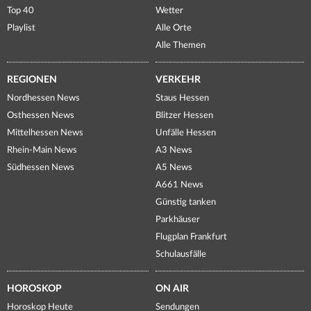
Top 40
Wetter
Playlist
Alle Orte
Alle Themen
REGIONEN
VERKEHR
Nordhessen News
Staus Hessen
Osthessen News
Blitzer Hessen
Mittelhessen News
Unfälle Hessen
Rhein-Main News
A3 News
Südhessen News
A5 News
A661 News
Günstig tanken
Parkhäuser
Flugplan Frankfurt
Schulausfälle
HOROSKOP
ON AIR
Horoskop Heute
Sendungen