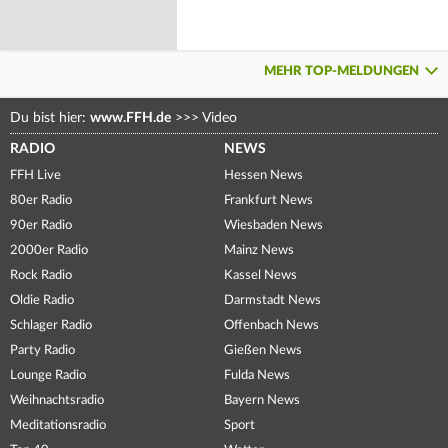
MEHR TOP-MELDUNGEN
Du bist hier:
www.FFH.de
>>>
Video
RADIO
NEWS
FFH Live
Hessen News
80er Radio
Frankfurt News
90er Radio
Wiesbaden News
2000er Radio
Mainz News
Rock Radio
Kassel News
Oldie Radio
Darmstadt News
Schlager Radio
Offenbach News
Party Radio
Gießen News
Lounge Radio
Fulda News
Weihnachtsradio
Bayern News
Meditationsradio
Sport