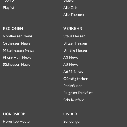
Top 40
Wetter
Playlist
Alle Orte
Alle Themen
REGIONEN
VERKEHR
Nordhessen News
Staus Hessen
Osthessen News
Blitzer Hessen
Mittelhessen News
Unfälle Hessen
Rhein-Main News
A3 News
Südhessen News
A5 News
A661 News
Günstig tanken
Parkhäuser
Flugplan Frankfurt
Schulausfälle
HOROSKOP
ON AIR
Horoskop Heute
Sendungen