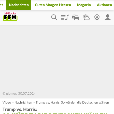
et
Nachrichten
Guten Morgen Hessen
Magazin
Aktionen
Playlist
Staupilot
Wetter
Webcam
Mein
© glomex, 30.07.2024
Video
>
Nachrichten
>
Trump vs. Harris: So würden die Deutschen wählen
Trump vs. Harris: