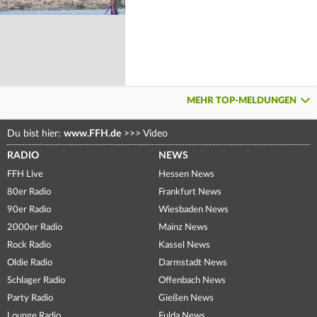
MEHR TOP-MELDUNGEN
Du bist hier:
www.FFH.de
>>>
Video
RADIO
NEWS
FFH Live
Hessen News
80er Radio
Frankfurt News
90er Radio
Wiesbaden News
2000er Radio
Mainz News
Rock Radio
Kassel News
Oldie Radio
Darmstadt News
Schlager Radio
Offenbach News
Party Radio
Gießen News
Lounge Radio
Fulda News