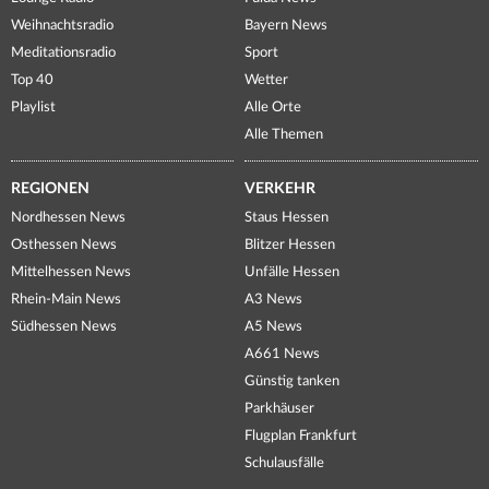
Weihnachtsradio
Bayern News
Meditationsradio
Sport
Top 40
Wetter
Playlist
Alle Orte
Alle Themen
REGIONEN
VERKEHR
Nordhessen News
Staus Hessen
Osthessen News
Blitzer Hessen
Mittelhessen News
Unfälle Hessen
Rhein-Main News
A3 News
Südhessen News
A5 News
A661 News
Günstig tanken
Parkhäuser
Flugplan Frankfurt
Schulausfälle