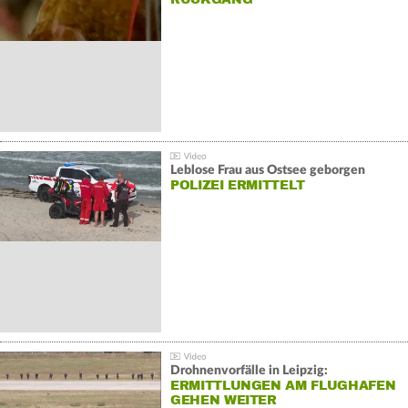
Leblose Frau aus Ostsee geborgen
POLIZEI ERMITTELT
Drohnenvorfälle in Leipzig:
ERMITTLUNGEN AM FLUGHAFEN
GEHEN WEITER