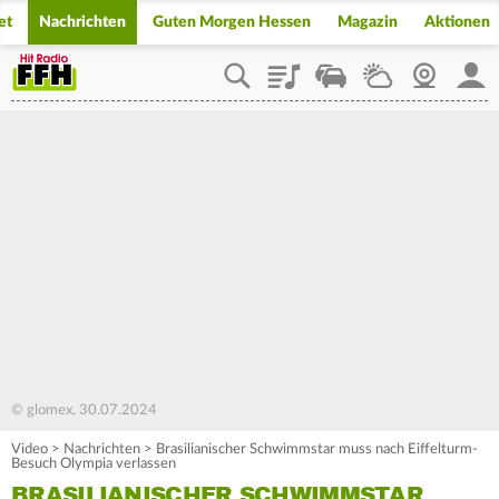
et
Nachrichten
Guten Morgen Hessen
Magazin
Aktionen
Playlist
Staupilot
Wetter
Webcam
Mein
© glomex, 30.07.2024
Video
>
Nachrichten
>
Brasilianischer Schwimmstar muss nach Eiffelturm-
Besuch Olympia verlassen
BRASILIANISCHER SCHWIMMSTAR