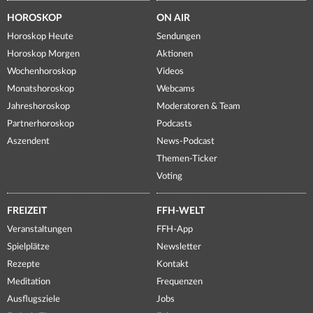
HOROSKOP
ON AIR
Horoskop Heute
Sendungen
Horoskop Morgen
Aktionen
Wochenhoroskop
Videos
Monatshoroskop
Webcams
Jahreshoroskop
Moderatoren & Team
Partnerhoroskop
Podcasts
Aszendent
News-Podcast
Themen-Ticker
Voting
FREIZEIT
FFH-WELT
Veranstaltungen
FFH-App
Spielplätze
Newsletter
Rezepte
Kontakt
Meditation
Frequenzen
Ausflugsziele
Jobs