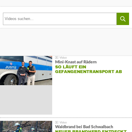
Mini-Knast auf Rädern
SO LÄUFT EIN
GEFANGENENTRANSPORT AB
Waldbrand bei Bad Schwalbach
NEUER BRANDHERD ENTDECKT