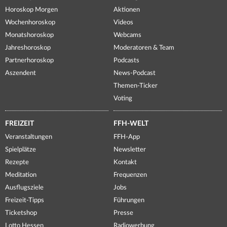
Horoskop Morgen
Aktionen
Wochenhoroskop
Videos
Monatshoroskop
Webcams
Jahreshoroskop
Moderatoren & Team
Partnerhoroskop
Podcasts
Aszendent
News-Podcast
Themen-Ticker
Voting
FREIZEIT
FFH-WELT
Veranstaltungen
FFH-App
Spielplätze
Newsletter
Rezepte
Kontakt
Meditation
Frequenzen
Ausflugsziele
Jobs
Freizeit-Tipps
Führungen
Ticketshop
Presse
Lotto Hessen
Radiowerbung