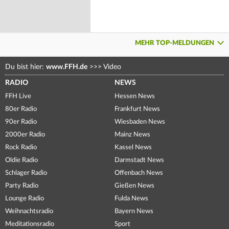
MEHR TOP-MELDUNGEN
Du bist hier:
www.FFH.de
>>>
Video
RADIO
NEWS
FFH Live
Hessen News
80er Radio
Frankfurt News
90er Radio
Wiesbaden News
2000er Radio
Mainz News
Rock Radio
Kassel News
Oldie Radio
Darmstadt News
Schlager Radio
Offenbach News
Party Radio
Gießen News
Lounge Radio
Fulda News
Weihnachtsradio
Bayern News
Meditationsradio
Sport