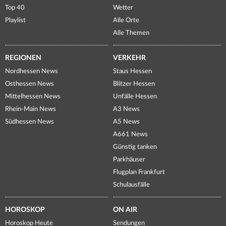
Top 40
Wetter
Playlist
Alle Orte
Alle Themen
REGIONEN
VERKEHR
Nordhessen News
Staus Hessen
Osthessen News
Blitzer Hessen
Mittelhessen News
Unfälle Hessen
Rhein-Main News
A3 News
Südhessen News
A5 News
A661 News
Günstig tanken
Parkhäuser
Flugplan Frankfurt
Schulausfälle
HOROSKOP
ON AIR
Horoskop Heute
Sendungen