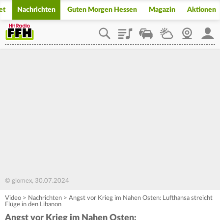
et
Nachrichten
Guten Morgen Hessen
Magazin
Aktionen
Playlist
Staupilot
Wetter
Webcam
Mein
© glomex, 30.07.2024
Video
>
Nachrichten
>
Angst vor Krieg im Nahen Osten: Lufthansa streicht
Flüge in den Libanon
Angst vor Krieg im Nahen Osten: