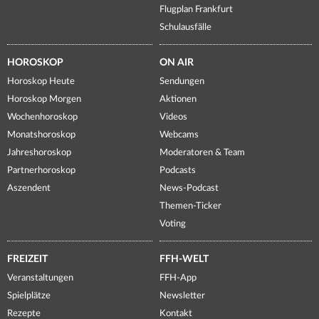
Flugplan Frankfurt
Schulausfälle
HOROSKOP
ON AIR
Horoskop Heute
Sendungen
Horoskop Morgen
Aktionen
Wochenhoroskop
Videos
Monatshoroskop
Webcams
Jahreshoroskop
Moderatoren & Team
Partnerhoroskop
Podcasts
Aszendent
News-Podcast
Themen-Ticker
Voting
FREIZEIT
FFH-WELT
Veranstaltungen
FFH-App
Spielplätze
Newsletter
Rezepte
Kontakt