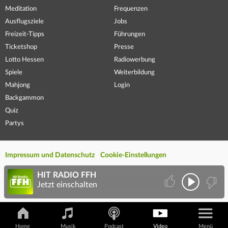
Meditation
Frequenzen
Ausflugsziele
Jobs
Freizeit-Tipps
Führungen
Ticketshop
Presse
Lotto Hessen
Radiowerbung
Spiele
Weiterbildung
Mahjong
Login
Backgammon
Quiz
Partys
Impressum und Datenschutz
Cookie-Einstellungen
HIT RADIO FFH
Jetzt einschalten
Home
Musik
Podcast
Video
Menü