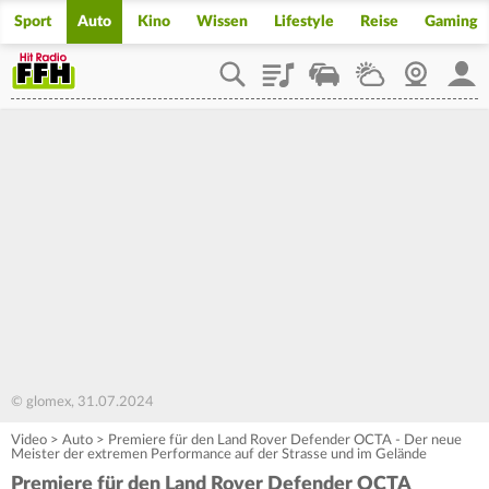
Sport
Auto
Kino
Wissen
Lifestyle
Reise
Gaming
Playlist
Staupilot
Wetter
Webcam
Mein
© glomex, 31.07.2024
Video
>
Auto
>
Premiere für den Land Rover Defender OCTA - Der neue
Meister der extremen Performance auf der Strasse und im Gelände
Premiere für den Land Rover Defender OCTA