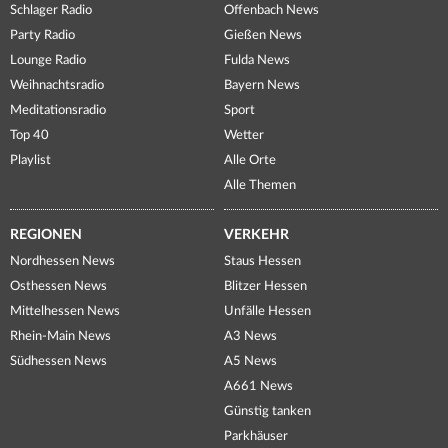
Schlager Radio
Offenbach News
Party Radio
Gießen News
Lounge Radio
Fulda News
Weihnachtsradio
Bayern News
Meditationsradio
Sport
Top 40
Wetter
Playlist
Alle Orte
Alle Themen
REGIONEN
VERKEHR
Nordhessen News
Staus Hessen
Osthessen News
Blitzer Hessen
Mittelhessen News
Unfälle Hessen
Rhein-Main News
A3 News
Südhessen News
A5 News
A661 News
Günstig tanken
Parkhäuser