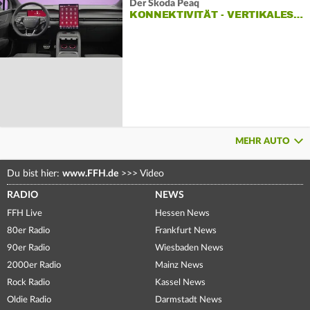
Der Škoda Peaq
KONNEKTIVITÄT - VERTIKALES…
MEHR AUTO
Du bist hier:
www.FFH.de
>>>
Video
RADIO
NEWS
FFH Live
Hessen News
80er Radio
Frankfurt News
90er Radio
Wiesbaden News
2000er Radio
Mainz News
Rock Radio
Kassel News
Oldie Radio
Darmstadt News