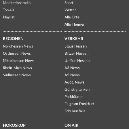
Meditationsradio
Sport
Top 40
Wetter
Playlist
Alle Orte
Alle Themen
REGIONEN
VERKEHR
Nordhessen News
Staus Hessen
Osthessen News
Blitzer Hessen
Mittelhessen News
Unfälle Hessen
Rhein-Main News
A3 News
Südhessen News
A5 News
A661 News
Günstig tanken
Parkhäuser
Flugplan Frankfurt
Schulausfälle
HOROSKOP
ON AIR