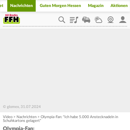
et
Nachrichten
Guten Morgen Hessen
Magazin
Aktionen
Playlist
Staupilot
Wetter
Webcam
Mein
© glomex, 31.07.2024
Video
>
Nachrichten
>
Olympia-Fan: "Ich habe 5.000 Anstecknadeln in
Schuhkartons gelagert"
Olympia-Fan: