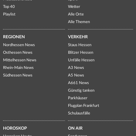
Top 40
Wetter
Playlist
Alle Orte
Alle Themen
REGIONEN
VERKEHR
Nordhessen News
Staus Hessen
Osthessen News
Blitzer Hessen
Mittelhessen News
Unfälle Hessen
Rhein-Main News
A3 News
Südhessen News
A5 News
A661 News
Günstig tanken
Parkhäuser
Flugplan Frankfurt
Schulausfälle
HOROSKOP
ON AIR