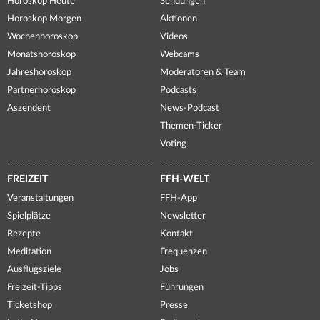
Horoskop Heute
Sendungen
Horoskop Morgen
Aktionen
Wochenhoroskop
Videos
Monatshoroskop
Webcams
Jahreshoroskop
Moderatoren & Team
Partnerhoroskop
Podcasts
Aszendent
News-Podcast
Themen-Ticker
Voting
FREIZEIT
FFH-WELT
Veranstaltungen
FFH-App
Spielplätze
Newsletter
Rezepte
Kontakt
Meditation
Frequenzen
Ausflugsziele
Jobs
Freizeit-Tipps
Führungen
Ticketshop
Presse