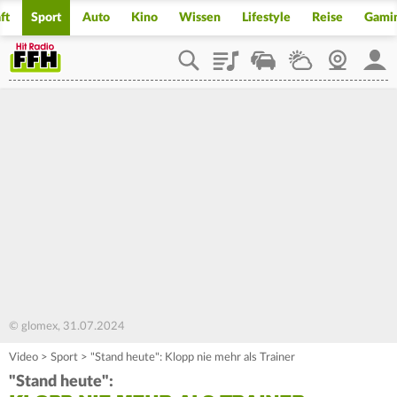
ft
Sport
Auto
Kino
Wissen
Lifestyle
Reise
Gami
Playlist
Staupilot
Wetter
Webcam
Mein
© glomex, 31.07.2024
Video
>
Sport
>
"Stand heute": Klopp nie mehr als Trainer
"Stand heute":