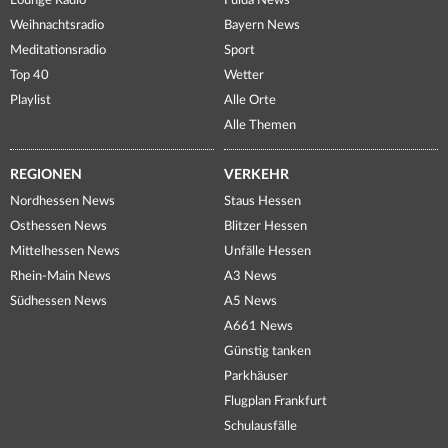
Lounge Radio
Fulda News
Weihnachtsradio
Bayern News
Meditationsradio
Sport
Top 40
Wetter
Playlist
Alle Orte
Alle Themen
REGIONEN
VERKEHR
Nordhessen News
Staus Hessen
Osthessen News
Blitzer Hessen
Mittelhessen News
Unfälle Hessen
Rhein-Main News
A3 News
Südhessen News
A5 News
A661 News
Günstig tanken
Parkhäuser
Flugplan Frankfurt
Schulausfälle