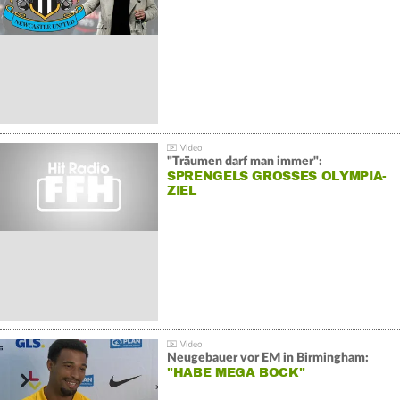
"Träumen darf man immer":
SPRENGELS GROSSES OLYMPIA-Z
IEL
Neugebauer vor EM in Birmingham:
"HABE MEGA BOCK"