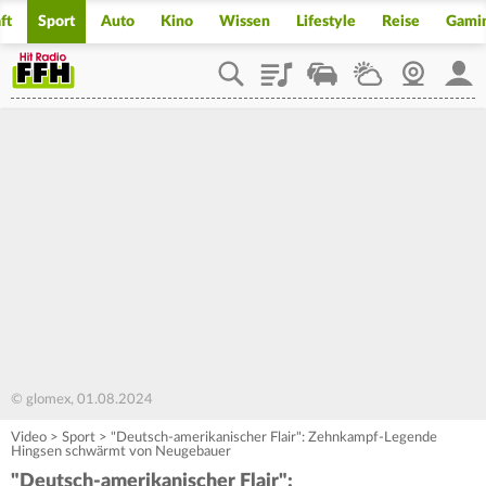
ft
Sport
Auto
Kino
Wissen
Lifestyle
Reise
Gami
Playlist
Staupilot
Wetter
Webcam
Mein
© glomex, 01.08.2024
Video
>
Sport
>
"Deutsch-amerikanischer Flair": Zehnkampf-Legende
Hingsen schwärmt von Neugebauer
"Deutsch-amerikanischer Flair":