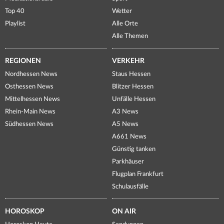
Top 40
Wetter
Playlist
Alle Orte
Alle Themen
REGIONEN
VERKEHR
Nordhessen News
Staus Hessen
Osthessen News
Blitzer Hessen
Mittelhessen News
Unfälle Hessen
Rhein-Main News
A3 News
Südhessen News
A5 News
A661 News
Günstig tanken
Parkhäuser
Flugplan Frankfurt
Schulausfälle
HOROSKOP
ON AIR