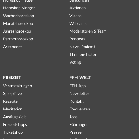
Horoskop Heute
Sendungen
Horoskop Morgen
Aktionen
Wochenhoroskop
Videos
Monatshoroskop
Webcams
Jahreshoroskop
Moderatoren & Team
Partnerhoroskop
Podcasts
Aszendent
News-Podcast
Themen-Ticker
Voting
FREIZEIT
FFH-WELT
Veranstaltungen
FFH-App
Spielplätze
Newsletter
Rezepte
Kontakt
Meditation
Frequenzen
Ausflugsziele
Jobs
Freizeit-Tipps
Führungen
Ticketshop
Presse