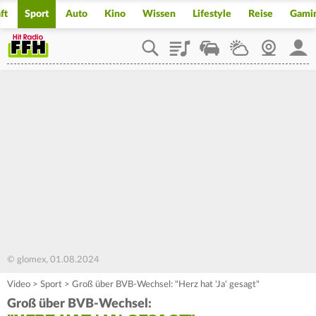
ft
Sport
Auto
Kino
Wissen
Lifestyle
Reise
Gami
Playlist
Staupilot
Wetter
Webcam
Mein
© glomex, 01.08.2024
Video
>
Sport
>
Groß über BVB-Wechsel: "Herz hat 'Ja' gesagt"
Groß über BVB-Wechsel: