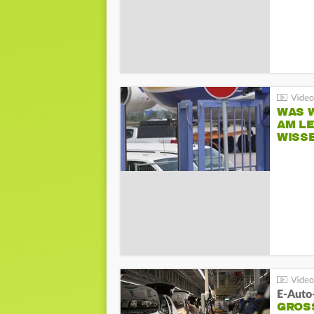
WAS W
AM L
WISS
E-Auto
GROS