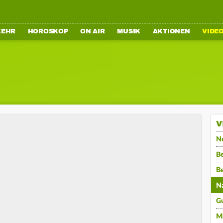
KEHR
HOROSKOP
ON AIR
MUSIK
AKTIONEN
VIDE
V
N
Be
B
N
G
M