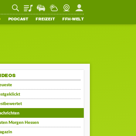
Playlist
Staupilot
Wetter
Webcam
Mein FFH
O
PODCAST
FREIZEIT
FFH-WELT
IDEOS
eueste
stgeklickt
estbewertet
achrichten
uten Morgen Hessen
agazin