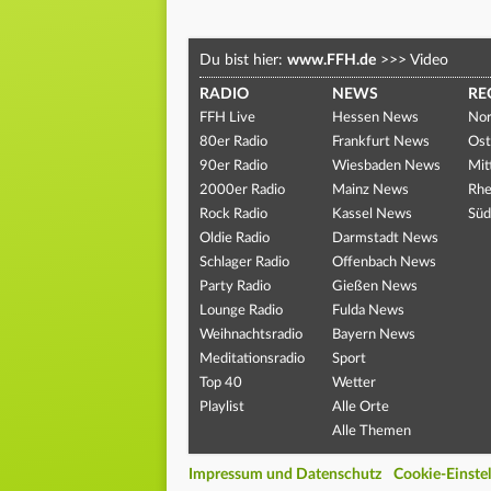
Du bist hier:
www.FFH.de
>>>
Video
RADIO
NEWS
RE
FFH Live
Hessen News
Nor
80er Radio
Frankfurt News
Ost
90er Radio
Wiesbaden News
Mit
2000er Radio
Mainz News
Rhe
Rock Radio
Kassel News
Süd
Oldie Radio
Darmstadt News
Schlager Radio
Offenbach News
Party Radio
Gießen News
Lounge Radio
Fulda News
Weihnachtsradio
Bayern News
Meditationsradio
Sport
Top 40
Wetter
Playlist
Alle Orte
Alle Themen
Impressum und Datenschutz
Cookie-Einste