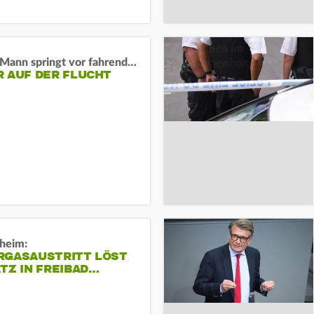
BaWü: Mann springt vor fahrendes Auto und schießt
R AUF DER FLUCHT
sheim:
RGASAUSTRITT LÖST
TZ IN FREIBAD…