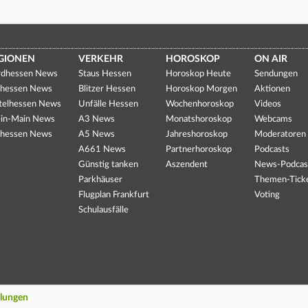
GIONEN
VERKEHR
HOROSKOP
ON AIR
dhessen News
Staus Hessen
Horoskop Heute
Sendungen
hessen News
Blitzer Hessen
Horoskop Morgen
Aktionen
telhessen News
Unfälle Hessen
Wochenhoroskop
Videos
in-Main News
A3 News
Monatshoroskop
Webcams
hessen News
A5 News
Jahreshoroskop
Moderatoren
A661 News
Partnerhoroskop
Podcasts
Günstig tanken
Aszendent
News-Podcas
Parkhäuser
Themen-Tick
Flugplan Frankfurt
Voting
Schulausfälle
llungen