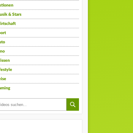
ktionen
sik & Stars
rtschaft
ort
uto
ino
issen
festyle
ise
aming