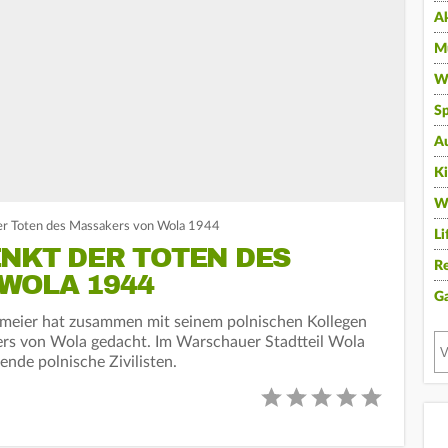
A
Mu
Wi
Sp
A
K
W
er Toten des Massakers von Wola 1944
Li
NKT DER TOTEN DES
Re
WOLA 1944
G
meier hat zusammen mit seinem polnischen Kollegen
rs von Wola gedacht. Im Warschauer Stadtteil Wola
nde polnische Zivilisten.