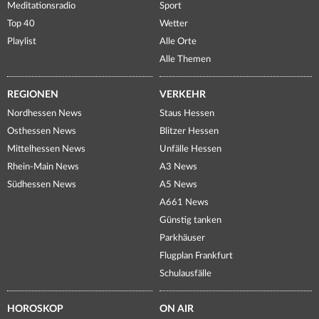
Meditationsradio
Sport
Top 40
Wetter
Playlist
Alle Orte
Alle Themen
REGIONEN
VERKEHR
Nordhessen News
Staus Hessen
Osthessen News
Blitzer Hessen
Mittelhessen News
Unfälle Hessen
Rhein-Main News
A3 News
Südhessen News
A5 News
A661 News
Günstig tanken
Parkhäuser
Flugplan Frankfurt
Schulausfälle
HOROSKOP
ON AIR