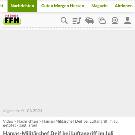
et
Nachrichten
Guten Morgen Hessen
Magazin
Aktionen
Playlist
Staupilot
Wetter
Webcam
Mein
© glomex, 01.08.2024
Video
>
Nachrichten
>
Hamas-Militärchef Deif bei Luftangriff im Juli
getötet - sagt Israel
Hamas-Militärchef Deif bei Luftangriff im Juli