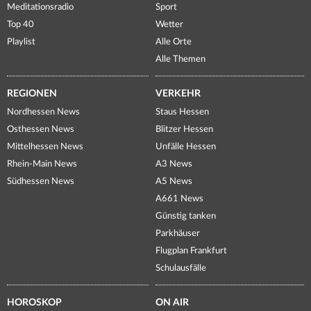
Meditationsradio
Sport
Top 40
Wetter
Playlist
Alle Orte
Alle Themen
REGIONEN
VERKEHR
Nordhessen News
Staus Hessen
Osthessen News
Blitzer Hessen
Mittelhessen News
Unfälle Hessen
Rhein-Main News
A3 News
Südhessen News
A5 News
A661 News
Günstig tanken
Parkhäuser
Flugplan Frankfurt
Schulausfälle
HOROSKOP
ON AIR