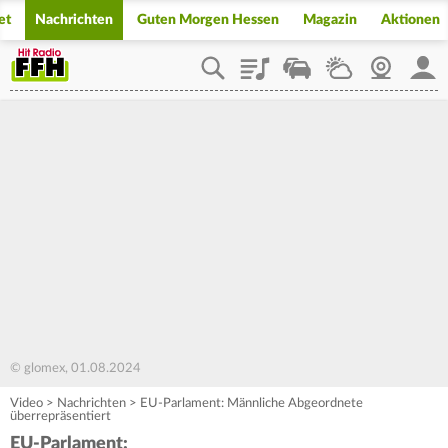
et
Nachrichten
Guten Morgen Hessen
Magazin
Aktionen
Playlist
Staupilot
Wetter
Webcam
Mein
© glomex, 01.08.2024
Video
>
Nachrichten
>
EU-Parlament: Männliche Abgeordnete
überrepräsentiert
EU-Parlament: