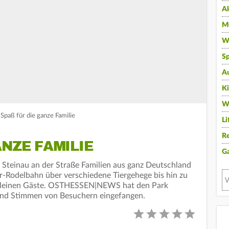
A
Mu
Wi
Sp
A
K
W
 Spaß für die ganze Familie
Li
Re
NZE FAMILIE
G
k Steinau an der Straße Familien aus ganz Deutschland
r-Rodelbahn über verschiedene Tiergehege bis hin zu
ie kleinen Gäste. OSTHESSEN|NEWS hat den Park
nd Stimmen von Besuchern eingefangen.