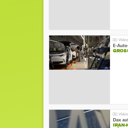
E-Auto
GROS
Dax au
IRAN