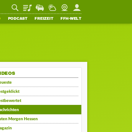
Playlist
Staupilot
Wetter
Webcam
Mein FFH
O
PODCAST
FREIZEIT
FFH-WELT
IDEOS
eueste
stgeklickt
estbewertet
achrichten
uten Morgen Hessen
agazin