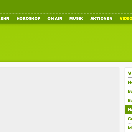
KEHR
HOROSKOP
ON AIR
MUSIK
AKTIONEN
VIDE
V
N
Be
B
N
G
M