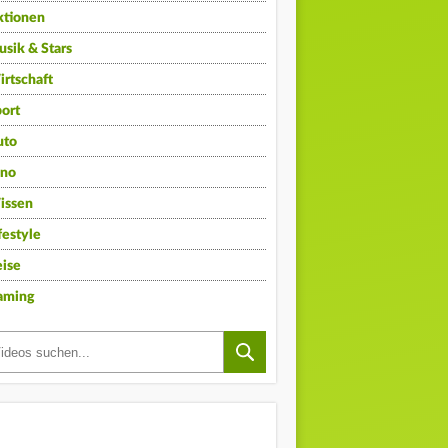
ktionen
sik & Stars
rtschaft
ort
uto
ino
issen
festyle
ise
aming