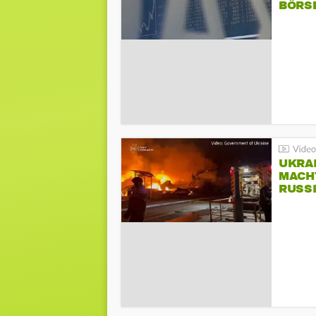
BÖRS
UKRA
MACH
RUSS