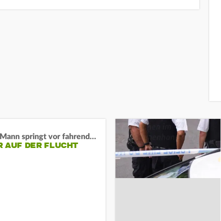
BaWü: Mann springt vor fahrendes Auto und schießt
R AUF DER FLUCHT