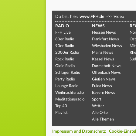
Du bist hier:
www.FFH.de
>>>
Video
RADIO
NEWS
RE
FFH Live
Hessen News
Nor
80er Radio
Frankfurt News
Ost
90er Radio
Wiesbaden News
Mit
2000er Radio
Mainz News
Rhe
Rock Radio
Kassel News
Süd
Oldie Radio
Darmstadt News
Schlager Radio
Offenbach News
Party Radio
Gießen News
Lounge Radio
Fulda News
Weihnachtsradio
Bayern News
Meditationsradio
Sport
Top 40
Wetter
Playlist
Alle Orte
Alle Themen
Impressum und Datenschutz
Cookie-Einste