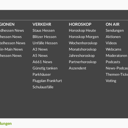
GIONEN
VERKEHR
HOROSKOP
ON AIR
dhessen News
Staus Hessen
Horoskop Heute
Sendungen
hessen News
Blitzer Hessen
Horoskop Morgen
Aktionen
telhessen News
Unfälle Hessen
Wochenhoroskop
Videos
in-Main News
A3 News
Monatshoroskop
Webcams
hessen News
A5 News
Jahreshoroskop
Moderatoren
A661 News
Partnerhoroskop
Podcasts
Günstig tanken
Aszendent
News-Podcas
Parkhäuser
Themen-Tick
Flugplan Frankfurt
Voting
Schulausfälle
llungen