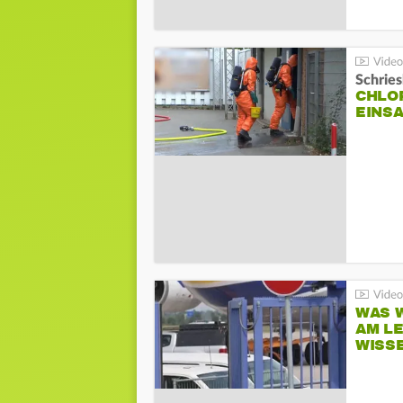
Schrie
CHLO
EINSA
WAS W
AM L
WISS