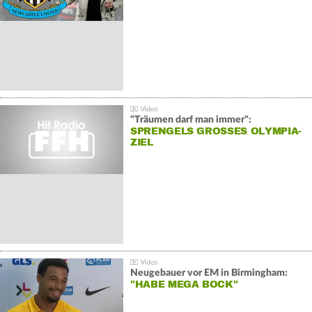
"Träumen darf man immer":
SPRENGELS GROSSES OLYMPIA-Z
IEL
Neugebauer vor EM in Birmingham:
"HABE MEGA BOCK"