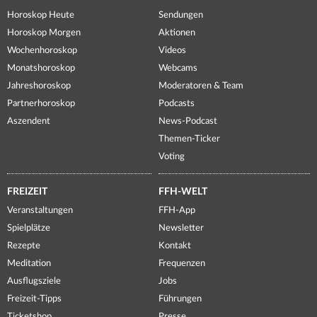
Horoskop Heute
Sendungen
Horoskop Morgen
Aktionen
Wochenhoroskop
Videos
Monatshoroskop
Webcams
Jahreshoroskop
Moderatoren & Team
Partnerhoroskop
Podcasts
Aszendent
News-Podcast
Themen-Ticker
Voting
FREIZEIT
FFH-WELT
Veranstaltungen
FFH-App
Spielplätze
Newsletter
Rezepte
Kontakt
Meditation
Frequenzen
Ausflugsziele
Jobs
Freizeit-Tipps
Führungen
Ticketshop
Presse