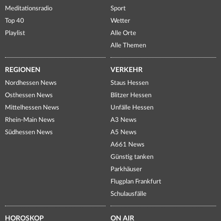
Meditationsradio
Sport
Top 40
Wetter
Playlist
Alle Orte
Alle Themen
REGIONEN
VERKEHR
Nordhessen News
Staus Hessen
Osthessen News
Blitzer Hessen
Mittelhessen News
Unfälle Hessen
Rhein-Main News
A3 News
Südhessen News
A5 News
A661 News
Günstig tanken
Parkhäuser
Flugplan Frankfurt
Schulausfälle
HOROSKOP
ON AIR