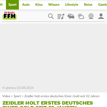
ft
Sport
Auto
Kino
Wissen
Lifestyle
Reise
Gami
Playlist
Staupilot
Wetter
Webcam
Mein
© glomex, 03.08.2024
Video
>
Sport
>
Zeidler holt erstes deutsches Einer-Gold seit 32 Jahren
ZEIDLER HOLT ERSTES DEUTSCHES