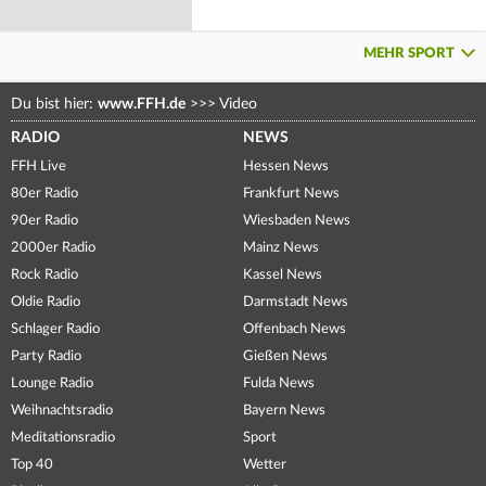
MEHR SPORT
Du bist hier:
www.FFH.de
>>>
Video
RADIO
NEWS
FFH Live
Hessen News
80er Radio
Frankfurt News
90er Radio
Wiesbaden News
2000er Radio
Mainz News
Rock Radio
Kassel News
Oldie Radio
Darmstadt News
Schlager Radio
Offenbach News
Party Radio
Gießen News
Lounge Radio
Fulda News
Weihnachtsradio
Bayern News
Meditationsradio
Sport
Top 40
Wetter