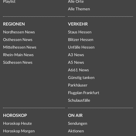
Playlist
Alle Orte
Alle Themen
REGIONEN
VERKEHR
Nordhessen News
Staus Hessen
Osthessen News
Blitzer Hessen
Mittelhessen News
Unfälle Hessen
Rhein-Main News
A3 News
Südhessen News
A5 News
A661 News
Günstig tanken
Parkhäuser
Flugplan Frankfurt
Schulausfälle
HOROSKOP
ON AIR
Horoskop Heute
Sendungen
Horoskop Morgen
Aktionen