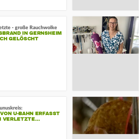
letzte - große Rauchwolke
BRAND IN GERNSHEIM E
CH GELÖSCHT
unuskreis:
 VON U-BAHN ERFASST
EI VERLETZTE…