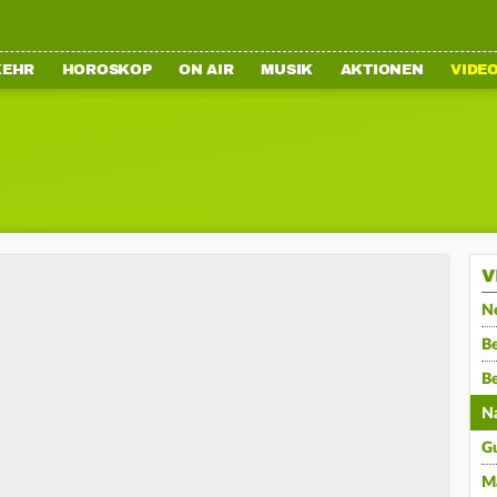
KEHR
HOROSKOP
ON AIR
MUSIK
AKTIONEN
VIDE
V
N
Be
B
N
G
M