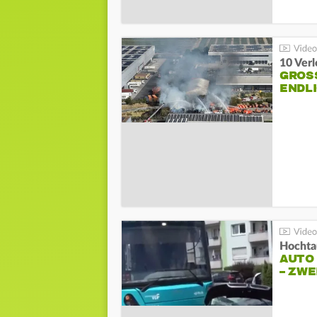
10 Ver
GROSS
NDLI
Hochta
AUTO
– ZW