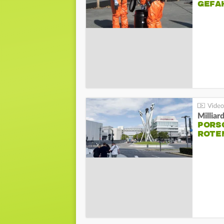
GEFA
Millia
PORSC
ROTE