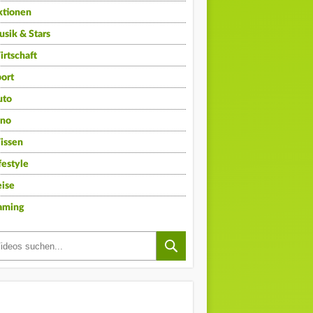
ktionen
sik & Stars
rtschaft
ort
uto
ino
issen
festyle
ise
aming