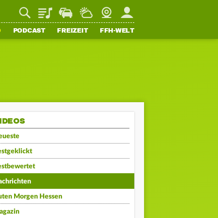
Playlist
Staupilot
Wetter
Webcam
Mein FFH
O
PODCAST
FREIZEIT
FFH-WELT
IDEOS
eueste
stgeklickt
estbewertet
achrichten
uten Morgen Hessen
agazin