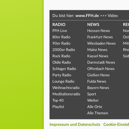
Du bist hier:
www.FFH.de
>>>
Video
RADIO
NEWS
RE
FFH Live
Hessen News
Nor
80er Radio
Frankfurt News
Ost
90er Radio
Wiesbaden News
Mit
2000er Radio
Mainz News
Rhe
Rock Radio
Kassel News
Süd
Oldie Radio
Darmstadt News
Schlager Radio
Offenbach News
Party Radio
Gießen News
Lounge Radio
Fulda News
Weihnachtsradio
Bayern News
Meditationsradio
Sport
Top 40
Wetter
Playlist
Alle Orte
Alle Themen
Impressum und Datenschutz
Cookie-Einste