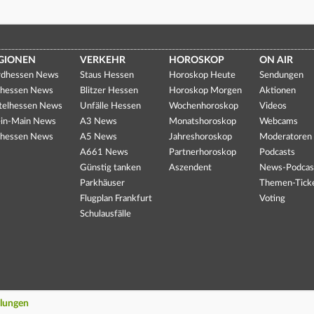
GIONEN
VERKEHR
HOROSKOP
ON AIR
dhessen News
Staus Hessen
Horoskop Heute
Sendungen
hessen News
Blitzer Hessen
Horoskop Morgen
Aktionen
telhessen News
Unfälle Hessen
Wochenhoroskop
Videos
in-Main News
A3 News
Monatshoroskop
Webcams
hessen News
A5 News
Jahreshoroskop
Moderatoren
A661 News
Partnerhoroskop
Podcasts
Günstig tanken
Aszendent
News-Podcas
Parkhäuser
Themen-Tick
Flugplan Frankfurt
Voting
Schulausfälle
llungen