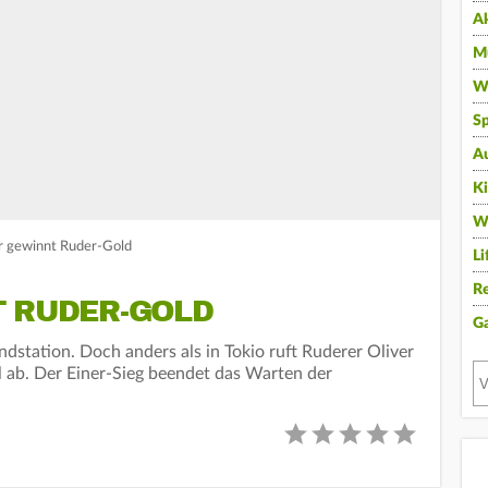
A
Mu
Wi
Sp
A
K
W
er gewinnt Ruder-Gold
Li
Re
T RUDER-GOLD
G
ndstation. Doch anders als in Tokio ruft Ruderer Oliver
l ab. Der Einer-Sieg beendet das Warten der