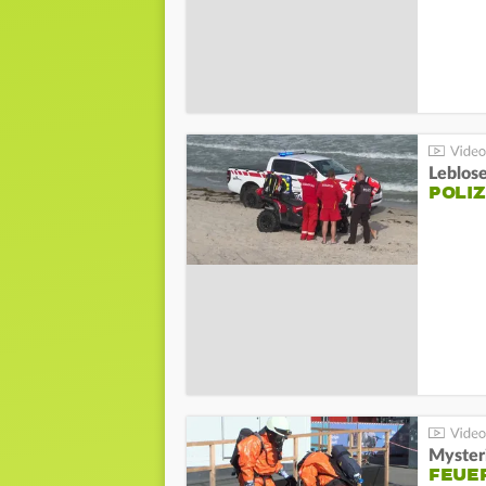
Leblos
POLIZ
Mysteri
FEUE