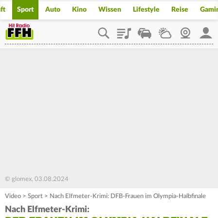
ft
Sport
Auto
Kino
Wissen
Lifestyle
Reise
Gami
Playlist
Staupilot
Wetter
Webcam
Mein
© glomex, 03.08.2024
Video
>
Sport
>
Nach Elfmeter-Krimi: DFB-Frauen im Olympia-Halbfinale
Nach Elfmeter-Krimi: