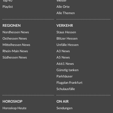
Top 40
Wetter
Playlist
Alle Orte
Alle Themen
REGIONEN
VERKEHR
Nordhessen News
Staus Hessen
Osthessen News
Blitzer Hessen
Mittelhessen News
Unfälle Hessen
Rhein-Main News
A3 News
Südhessen News
A5 News
A661 News
Günstig tanken
Parkhäuser
Flugplan Frankfurt
Schulausfälle
HOROSKOP
ON AIR
Horoskop Heute
Sendungen