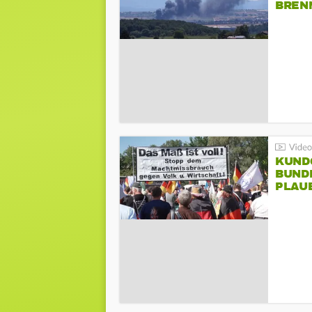
BREN
KUND
BUND
PLAU
GEGE