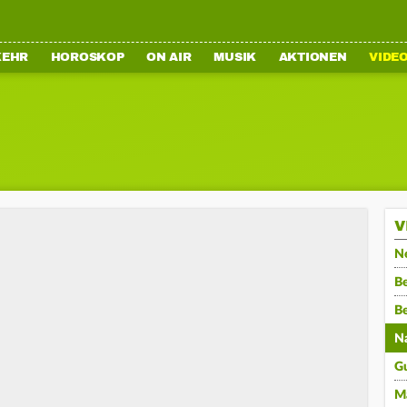
KEHR
HOROSKOP
ON AIR
MUSIK
AKTIONEN
VIDE
V
N
Be
B
N
G
M