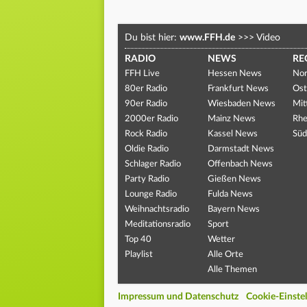
Du bist hier:
www.FFH.de
>>>
Video
RADIO
NEWS
RE
FFH Live
Hessen News
Nor
80er Radio
Frankfurt News
Ost
90er Radio
Wiesbaden News
Mit
2000er Radio
Mainz News
Rhe
Rock Radio
Kassel News
Süd
Oldie Radio
Darmstadt News
Schlager Radio
Offenbach News
Party Radio
Gießen News
Lounge Radio
Fulda News
Weihnachtsradio
Bayern News
Meditationsradio
Sport
Top 40
Wetter
Playlist
Alle Orte
Alle Themen
Impressum und Datenschutz
Cookie-Einste