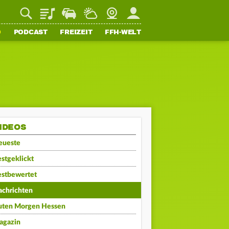
Playlist
Staupilot
Wetter
Webcam
Mein FFH
O
PODCAST
FREIZEIT
FFH-WELT
IDEOS
eueste
stgeklickt
estbewertet
achrichten
uten Morgen Hessen
agazin