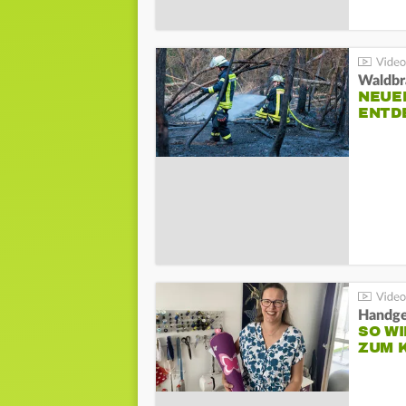
Waldbr
NEUE
ENTD
Handge
SO WI
ZUM 