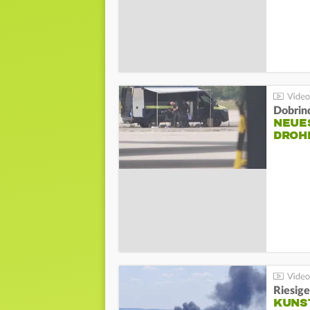
Dobrin
NEUE
DROH
Riesige
KUNS