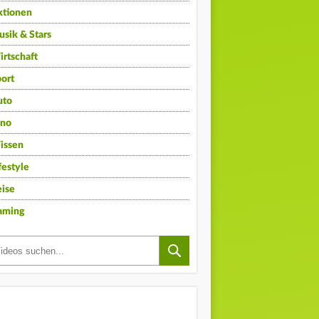
ktionen
sik & Stars
rtschaft
ort
uto
ino
issen
festyle
ise
aming