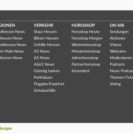
GIONEN
VERKEHR
HOROSKOP
ON AIR
dhessen News
Staus Hessen
Horoskop Heute
Sendungen
hessen News
Blitzer Hessen
Horoskop Morgen
Aktionen
telhessen News
Unfälle Hessen
Wochenhoroskop
Videos
in-Main News
A3 News
Monatshoroskop
Webcams
hessen News
A5 News
Jahreshoroskop
Moderatoren
A661 News
Partnerhoroskop
Podcasts
Günstig tanken
Aszendent
News-Podcas
Parkhäuser
Themen-Tick
Flugplan Frankfurt
Voting
Schulausfälle
llungen