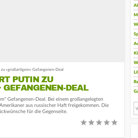
A
Mu
Wi
Sp
A
K
W
in zu «großartigem» Gefangenen-Deal
Li
RT PUTIN ZU
Re
 GEFANGENEN-DEAL
G
gem" Gefangenen-Deal. Bei einem großangelegten
merikaner aus russischer Haft freigekommen. Die
ückwünsche für die Gegenseite.