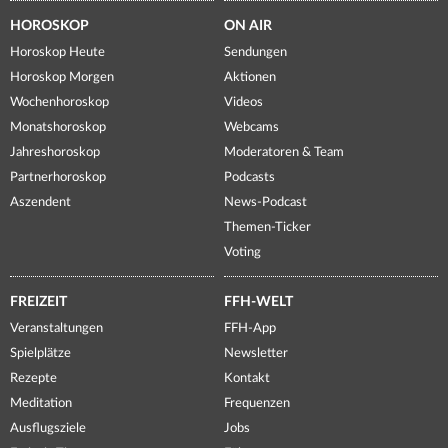
HOROSKOP
ON AIR
Horoskop Heute
Sendungen
Horoskop Morgen
Aktionen
Wochenhoroskop
Videos
Monatshoroskop
Webcams
Jahreshoroskop
Moderatoren & Team
Partnerhoroskop
Podcasts
Aszendent
News-Podcast
Themen-Ticker
Voting
FREIZEIT
FFH-WELT
Veranstaltungen
FFH-App
Spielplätze
Newsletter
Rezepte
Kontakt
Meditation
Frequenzen
Ausflugsziele
Jobs