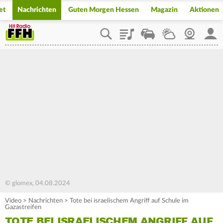
et
Nachrichten
Guten Morgen Hessen
Magazin
Aktionen
Playlist
Staupilot
Wetter
Webcam
Mein
© glomex, 04.08.2024
Video
>
Nachrichten
>
Tote bei israelischem Angriff auf Schule im
Gazastreifen
TOTE BEI ISRAELISCHEM ANGRIFF AUF