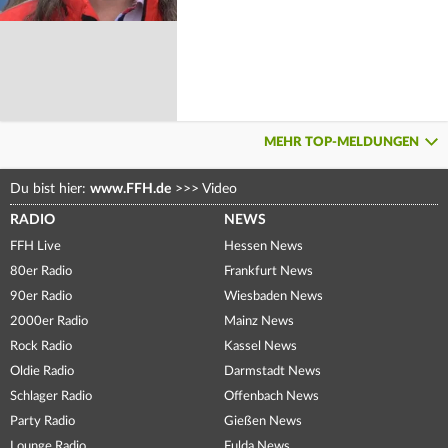
MEHR TOP-MELDUNGEN
Du bist hier:
www.FFH.de
>>>
Video
RADIO
NEWS
FFH Live
Hessen News
80er Radio
Frankfurt News
90er Radio
Wiesbaden News
2000er Radio
Mainz News
Rock Radio
Kassel News
Oldie Radio
Darmstadt News
Schlager Radio
Offenbach News
Party Radio
Gießen News
Lounge Radio
Fulda News