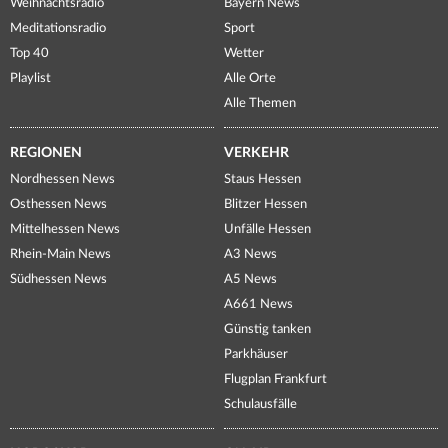
Weihnachtsradio
Bayern News
Meditationsradio
Sport
Top 40
Wetter
Playlist
Alle Orte
Alle Themen
REGIONEN
VERKEHR
Nordhessen News
Staus Hessen
Osthessen News
Blitzer Hessen
Mittelhessen News
Unfälle Hessen
Rhein-Main News
A3 News
Südhessen News
A5 News
A661 News
Günstig tanken
Parkhäuser
Flugplan Frankfurt
Schulausfälle