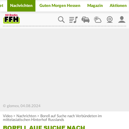
et
Nachrichten
Guten Morgen Hessen
Magazin
Aktionen
Playlist
Staupilot
Wetter
Webcam
Mein
© glomex, 04.08.2024
Video
>
Nachrichten
>
Borell auf Suche nach Verbündeten im
mittelasiatischen Hinterhof Russlands
BORELL AUF SUCHE NACH