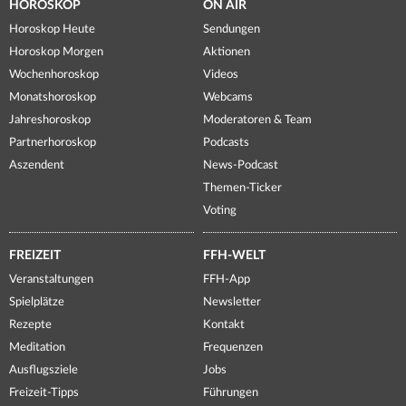
HOROSKOP
ON AIR
Horoskop Heute
Sendungen
Horoskop Morgen
Aktionen
Wochenhoroskop
Videos
Monatshoroskop
Webcams
Jahreshoroskop
Moderatoren & Team
Partnerhoroskop
Podcasts
Aszendent
News-Podcast
Themen-Ticker
Voting
FREIZEIT
FFH-WELT
Veranstaltungen
FFH-App
Spielplätze
Newsletter
Rezepte
Kontakt
Meditation
Frequenzen
Ausflugsziele
Jobs
Freizeit-Tipps
Führungen