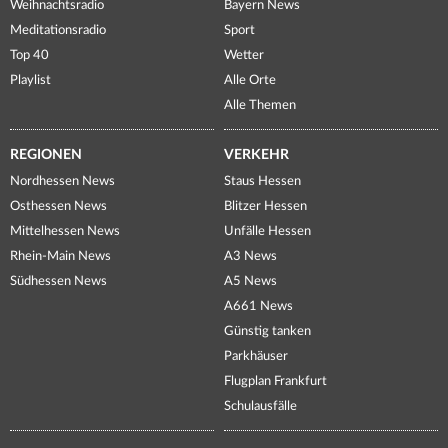
Weihnachtsradio
Bayern News
Meditationsradio
Sport
Top 40
Wetter
Playlist
Alle Orte
Alle Themen
REGIONEN
VERKEHR
Nordhessen News
Staus Hessen
Osthessen News
Blitzer Hessen
Mittelhessen News
Unfälle Hessen
Rhein-Main News
A3 News
Südhessen News
A5 News
A661 News
Günstig tanken
Parkhäuser
Flugplan Frankfurt
Schulausfälle