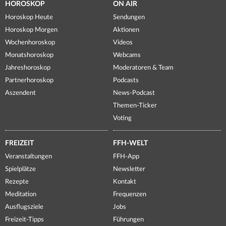
HOROSKOP
ON AIR
Horoskop Heute
Sendungen
Horoskop Morgen
Aktionen
Wochenhoroskop
Videos
Monatshoroskop
Webcams
Jahreshoroskop
Moderatoren & Team
Partnerhoroskop
Podcasts
Aszendent
News-Podcast
Themen-Ticker
Voting
FREIZEIT
FFH-WELT
Veranstaltungen
FFH-App
Spielplätze
Newsletter
Rezepte
Kontakt
Meditation
Frequenzen
Ausflugsziele
Jobs
Freizeit-Tipps
Führungen