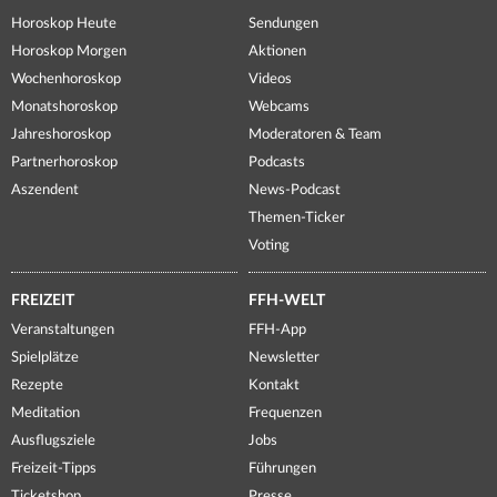
Horoskop Heute
Sendungen
Horoskop Morgen
Aktionen
Wochenhoroskop
Videos
Monatshoroskop
Webcams
Jahreshoroskop
Moderatoren & Team
Partnerhoroskop
Podcasts
Aszendent
News-Podcast
Themen-Ticker
Voting
FREIZEIT
FFH-WELT
Veranstaltungen
FFH-App
Spielplätze
Newsletter
Rezepte
Kontakt
Meditation
Frequenzen
Ausflugsziele
Jobs
Freizeit-Tipps
Führungen
Ticketshop
Presse