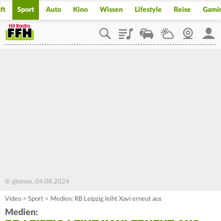
ft
Sport
Auto
Kino
Wissen
Lifestyle
Reise
Gami
Playlist
Staupilot
Wetter
Webcam
Mein
© glomex, 04.08.2024
Video
>
Sport
>
Medien: RB Leipzig leiht Xavi erneut aus
Medien: