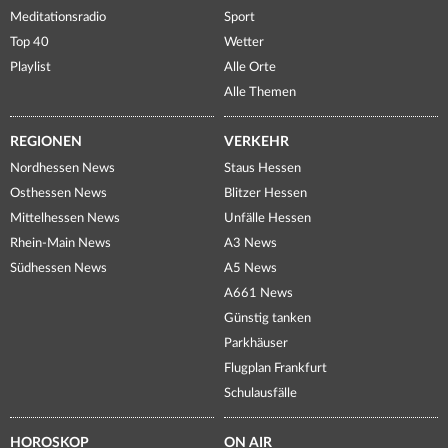
Meditationsradio
Sport
Top 40
Wetter
Playlist
Alle Orte
Alle Themen
REGIONEN
VERKEHR
Nordhessen News
Staus Hessen
Osthessen News
Blitzer Hessen
Mittelhessen News
Unfälle Hessen
Rhein-Main News
A3 News
Südhessen News
A5 News
A661 News
Günstig tanken
Parkhäuser
Flugplan Frankfurt
Schulausfälle
HOROSKOP
ON AIR