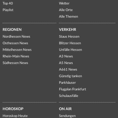
Top 40
Wetter
Playlist
Alle Orte
Alle Themen
REGIONEN
VERKEHR
Nordhessen News
Staus Hessen
Osthessen News
Blitzer Hessen
Mittelhessen News
Unfälle Hessen
Rhein-Main News
A3 News
Südhessen News
A5 News
A661 News
Günstig tanken
Parkhäuser
Flugplan Frankfurt
Schulausfälle
HOROSKOP
ON AIR
Horoskop Heute
Sendungen