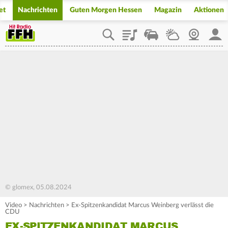
et
Nachrichten
Guten Morgen Hessen
Magazin
Aktionen
Playlist
Staupilot
Wetter
Webcam
Mein
© glomex, 05.08.2024
Video
>
Nachrichten
>
Ex-Spitzenkandidat Marcus Weinberg verlässt die
CDU
EX-SPITZENKANDIDAT MARCUS