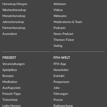
Horoskop Morgen
Aktionen
Wochenhoroskop
Videos
Monatshoroskop
Webcams
Jahreshoroskop
Moderatoren & Team
Partnerhoroskop
Podcasts
Aszendent
News-Podcast
Themen-Ticker
Voting
FREIZEIT
FFH-WELT
Veranstaltungen
FFH-App
Spielplätze
Newsletter
Rezepte
Kontakt
Meditation
Frequenzen
Ausflugsziele
Jobs
Freizeit-Tipps
Führungen
Ticketshop
Presse
Lotto Hessen
Radiowerbung