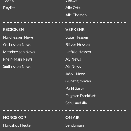
Top 40
Wetter
Playlist
Alle Orte
Alle Themen
REGIONEN
VERKEHR
Nordhessen News
Staus Hessen
Osthessen News
Blitzer Hessen
Mittelhessen News
Unfälle Hessen
Rhein-Main News
A3 News
Südhessen News
A5 News
A661 News
Günstig tanken
Parkhäuser
Flugplan Frankfurt
Schulausfälle
HOROSKOP
ON AIR
Horoskop Heute
Sendungen