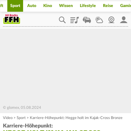
ft
Sport
Auto
Kino
Wissen
Lifestyle
Reise
Gami
Playlist
Staupilot
Wetter
Webcam
Mein
© glomex, 05.08.2024
Video
>
Sport
>
Karriere-Höhepunkt: Hegge holt im Kajak-Cross Bronze
Karriere-Höhepunkt: