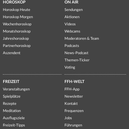
HOROSKOP
ON AIR
Horoskop Heute
Sendungen
Horoskop Morgen
Aktionen
Wochenhoroskop
Videos
Monatshoroskop
Webcams
Jahreshoroskop
Moderatoren & Team
Partnerhoroskop
Podcasts
Aszendent
News-Podcast
Themen-Ticker
Voting
FREIZEIT
FFH-WELT
Veranstaltungen
FFH-App
Spielplätze
Newsletter
Rezepte
Kontakt
Meditation
Frequenzen
Ausflugsziele
Jobs
Freizeit-Tipps
Führungen