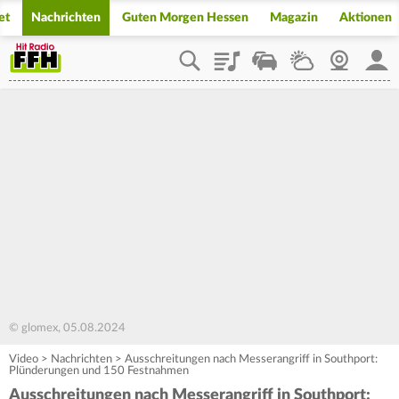
et
Nachrichten
Guten Morgen Hessen
Magazin
Aktionen
Playlist
Staupilot
Wetter
Webcam
Mein
© glomex, 05.08.2024
Video
>
Nachrichten
>
Ausschreitungen nach Messerangriff in Southport:
Plünderungen und 150 Festnahmen
Ausschreitungen nach Messerangriff in Southport: