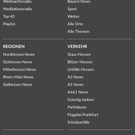
Weihnachtsradio
Bayern News
Meditationsradio
Sport
Top 40
Wetter
Playlist
Alle Orte
Alle Themen
REGIONEN
VERKEHR
Nordhessen News
Staus Hessen
Osthessen News
Blitzer Hessen
Mittelhessen News
Unfälle Hessen
Rhein-Main News
A3 News
Südhessen News
A5 News
A661 News
Günstig tanken
Parkhäuser
Flugplan Frankfurt
Schulausfälle