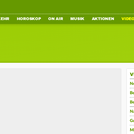
KEHR
HOROSKOP
ON AIR
MUSIK
AKTIONEN
VIDE
V
N
Be
B
N
G
M