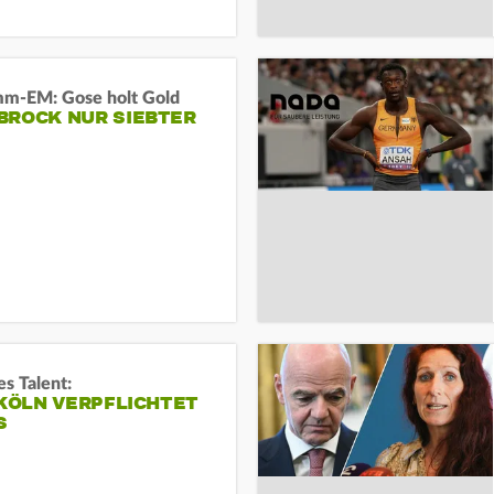
m-EM: Gose holt Gold
BROCK NUR SIEBTER
s Talent:
 KÖLN VERPFLICHTET
S