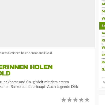
A
Mu
Wi
Sp
A
K
W
ketballerinnen holen sensationell Gold
Li
Re
ERINNEN HOLEN
G
OLD
runckhorst und Co. gipfelt mit dem ersten
tschen Basketball überhaupt. Auch Legende Dirk