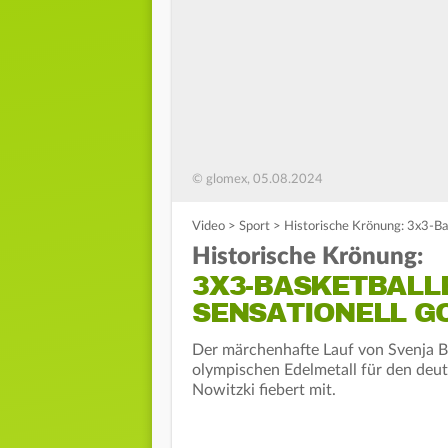
© glomex, 05.08.2024
Video
>
Sport
>
Historische Krönung: 3x3-Bas
Historische Krönung:
3X3-BASKETBALL
SENSATIONELL G
Der märchenhafte Lauf von Svenja B
olympischen Edelmetall für den deu
Nowitzki fiebert mit.