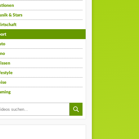
ktionen
sik & Stars
rtschaft
ort
uto
ino
issen
festyle
ise
aming