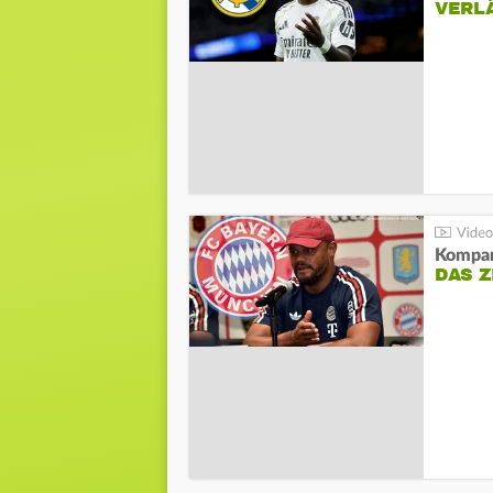
VERL
Kompa
DAS Z