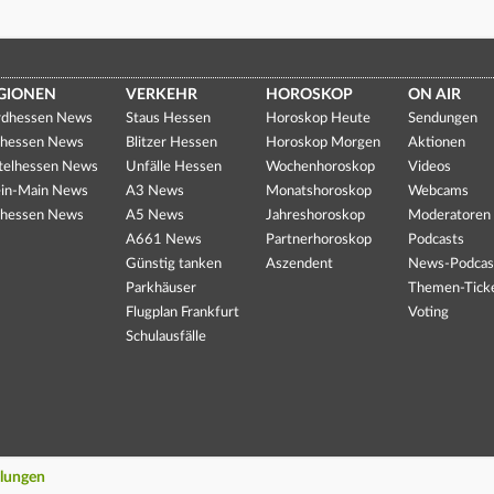
GIONEN
VERKEHR
HOROSKOP
ON AIR
dhessen News
Staus Hessen
Horoskop Heute
Sendungen
hessen News
Blitzer Hessen
Horoskop Morgen
Aktionen
telhessen News
Unfälle Hessen
Wochenhoroskop
Videos
in-Main News
A3 News
Monatshoroskop
Webcams
hessen News
A5 News
Jahreshoroskop
Moderatoren
A661 News
Partnerhoroskop
Podcasts
Günstig tanken
Aszendent
News-Podcas
Parkhäuser
Themen-Tick
Flugplan Frankfurt
Voting
Schulausfälle
llungen