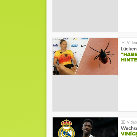
Lücken
"HABE
HINT
Wechse
VINÍC