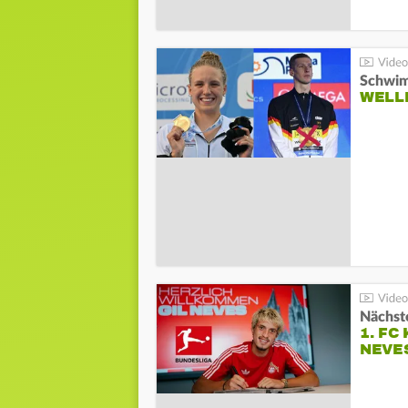
Schwim
WELL
Nächste
1. FC
NEVE