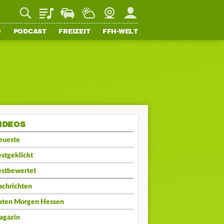
Playlist
Staupilot
Wetter
Webcam
Mein FFH
O
PODCAST
FREIZEIT
FFH-WELT
IDEOS
eueste
stgeklickt
estbewertet
achrichten
uten Morgen Hessen
agazin