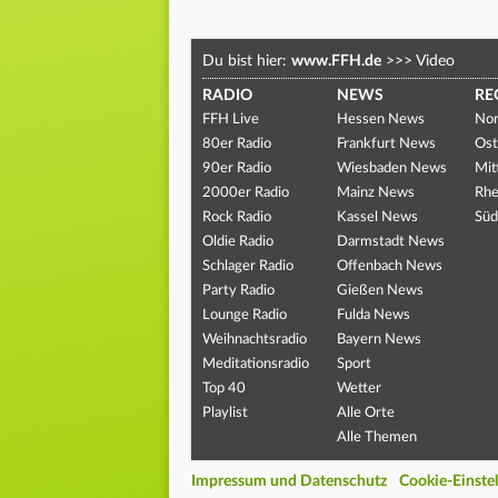
Du bist hier:
www.FFH.de
>>>
Video
RADIO
NEWS
RE
FFH Live
Hessen News
Nor
80er Radio
Frankfurt News
Ost
90er Radio
Wiesbaden News
Mit
2000er Radio
Mainz News
Rhe
Rock Radio
Kassel News
Süd
Oldie Radio
Darmstadt News
Schlager Radio
Offenbach News
Party Radio
Gießen News
Lounge Radio
Fulda News
Weihnachtsradio
Bayern News
Meditationsradio
Sport
Top 40
Wetter
Playlist
Alle Orte
Alle Themen
Impressum und Datenschutz
Cookie-Einste