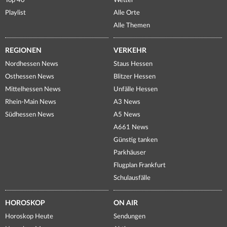
Top 40
Wetter
Playlist
Alle Orte
Alle Themen
REGIONEN
VERKEHR
Nordhessen News
Staus Hessen
Osthessen News
Blitzer Hessen
Mittelhessen News
Unfälle Hessen
Rhein-Main News
A3 News
Südhessen News
A5 News
A661 News
Günstig tanken
Parkhäuser
Flugplan Frankfurt
Schulausfälle
HOROSKOP
ON AIR
Horoskop Heute
Sendungen