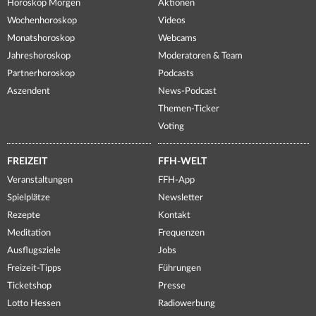
Horoskop Morgen
Aktionen
Wochenhoroskop
Videos
Monatshoroskop
Webcams
Jahreshoroskop
Moderatoren & Team
Partnerhoroskop
Podcasts
Aszendent
News-Podcast
Themen-Ticker
Voting
FREIZEIT
FFH-WELT
Veranstaltungen
FFH-App
Spielplätze
Newsletter
Rezepte
Kontakt
Meditation
Frequenzen
Ausflugsziele
Jobs
Freizeit-Tipps
Führungen
Ticketshop
Presse
Lotto Hessen
Radiowerbung