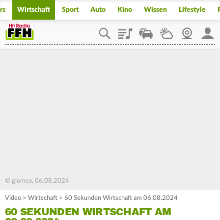
rs
Wirtschaft
Sport
Auto
Kino
Wissen
Lifestyle
Playlist
Staupilot
Wetter
Webcam
Mein
© glomex, 06.08.2024
Video
>
Wirtschaft
>
60 Sekunden Wirtschaft am 06.08.2024
60 SEKUNDEN WIRTSCHAFT AM