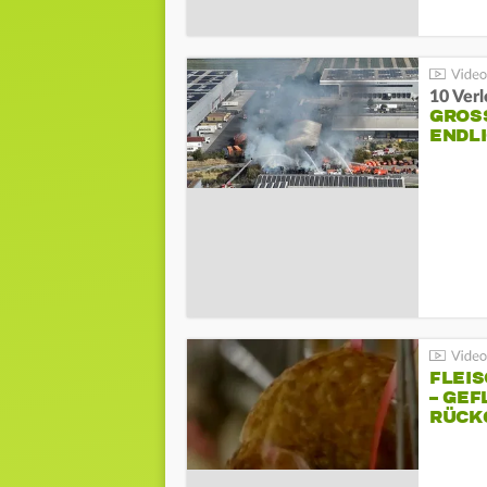
10 Ver
GROSS
NDLI
FLEI
– GEF
ÜCKG