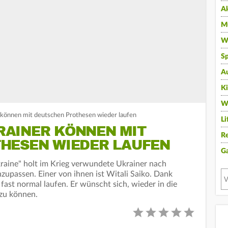
A
Mu
Wi
Sp
A
K
W
können mit deutschen Prothesen wieder laufen
Li
AINER KÖNNEN MIT
Re
HESEN WIEDER LAUFEN
G
kraine" holt im Krieg verwundete Ukrainer nach
upassen. Einer von ihnen ist Witali Saiko. Dank
ast normal laufen. Er wünscht sich, wieder in die
zu können.