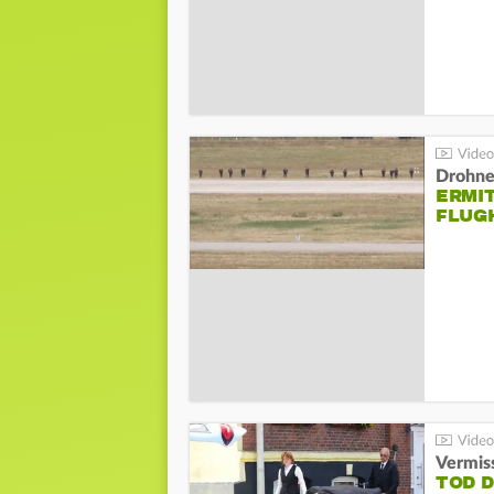
Drohnen
ERMI
FLUG
Vermis
TOD 