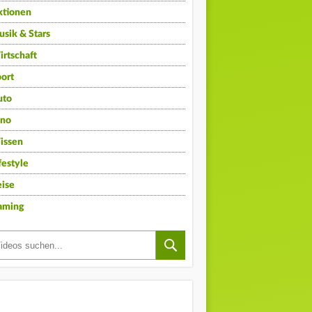
ktionen
sik & Stars
rtschaft
ort
uto
ino
issen
festyle
ise
aming