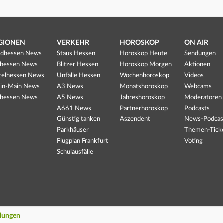
GIONEN
VERKEHR
HOROSKOP
ON AIR
dhessen News
Staus Hessen
Horoskop Heute
Sendungen
hessen News
Blitzer Hessen
Horoskop Morgen
Aktionen
telhessen News
Unfälle Hessen
Wochenhoroskop
Videos
in-Main News
A3 News
Monatshoroskop
Webcams
hessen News
A5 News
Jahreshoroskop
Moderatoren
A661 News
Partnerhoroskop
Podcasts
Günstig tanken
Aszendent
News-Podcas
Parkhäuser
Themen-Tick
Flugplan Frankfurt
Voting
Schulausfälle
llungen