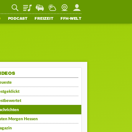
Playlist
Staupilot
Wetter
Webcam
Mein FFH
O
PODCAST
FREIZEIT
FFH-WELT
IDEOS
eueste
stgeklickt
estbewertet
achrichten
uten Morgen Hessen
agazin