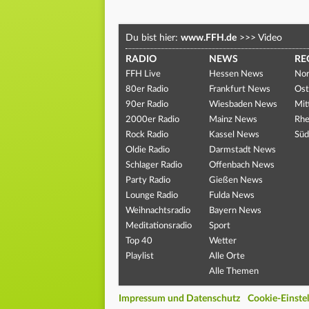
Du bist hier:
www.FFH.de
>>>
Video
RADIO
NEWS
RE
FFH Live
Hessen News
Nor
80er Radio
Frankfurt News
Ost
90er Radio
Wiesbaden News
Mit
2000er Radio
Mainz News
Rhe
Rock Radio
Kassel News
Süd
Oldie Radio
Darmstadt News
Schlager Radio
Offenbach News
Party Radio
Gießen News
Lounge Radio
Fulda News
Weihnachtsradio
Bayern News
Meditationsradio
Sport
Top 40
Wetter
Playlist
Alle Orte
Alle Themen
Impressum und Datenschutz
Cookie-Einste