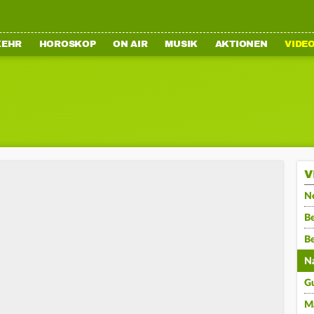
KEHR
HOROSKOP
ON AIR
MUSIK
AKTIONEN
VIDE
V
N
Be
B
N
G
M