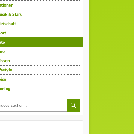
ktionen
sik & Stars
rtschaft
ort
uto
ino
issen
festyle
ise
aming