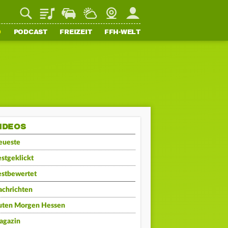
Playlist
Staupilot
Wetter
Webcam
Mein FFH
O
PODCAST
FREIZEIT
FFH-WELT
IDEOS
eueste
stgeklickt
estbewertet
achrichten
uten Morgen Hessen
agazin