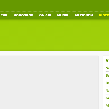
KEHR
HOROSKOP
ON AIR
MUSIK
AKTIONEN
VIDE
V
N
Be
B
N
G
M