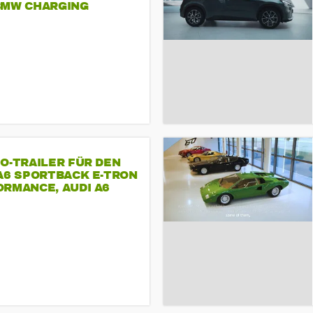
BMW CHARGING
O-TRAILER FÜR DEN
A6 SPORTBACK E-TRON
RMANCE, AUDI A6
T E-TRON
ORMANCE UND AUDI S6
TBACK E-TRON.