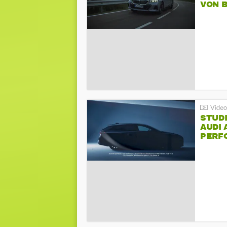
VON 
STUDI
AUDI 
PERFO
AVAN
PERF
SPOR