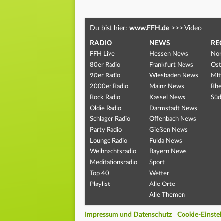
Du bist hier:
www.FFH.de
>>>
Video
RADIO
NEWS
RE
FFH Live
Hessen News
Nor
80er Radio
Frankfurt News
Ost
90er Radio
Wiesbaden News
Mit
2000er Radio
Mainz News
Rhe
Rock Radio
Kassel News
Süd
Oldie Radio
Darmstadt News
Schlager Radio
Offenbach News
Party Radio
Gießen News
Lounge Radio
Fulda News
Weihnachtsradio
Bayern News
Meditationsradio
Sport
Top 40
Wetter
Playlist
Alle Orte
Alle Themen
Impressum und Datenschutz
Cookie-Einste