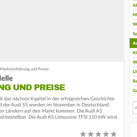
A
Mu
Wi
Sp
A
K
W
 Markteinführung und Preise
Li
elle
Re
G UND PREISE
G
i das nächste Kapitel in der erfolgreichen Geschichte
und der Audi S5 werden im November in Deutschland
hen Ländern auf den Markt kommen. Die Audi A5
and bestellbar. Die Audi A5 Limousine TFSI 110 kW wird