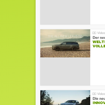
Der ne
WELT
VOLL
Die ne
INNO