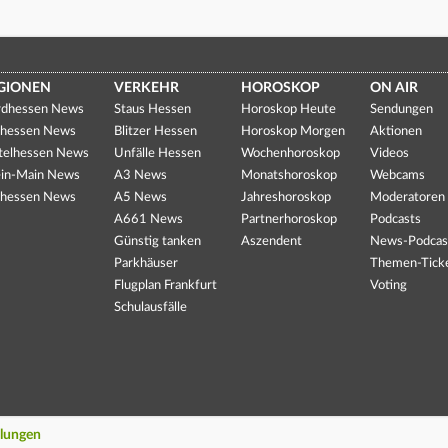
GIONEN
VERKEHR
HOROSKOP
ON AIR
dhessen News
Staus Hessen
Horoskop Heute
Sendungen
hessen News
Blitzer Hessen
Horoskop Morgen
Aktionen
telhessen News
Unfälle Hessen
Wochenhoroskop
Videos
in-Main News
A3 News
Monatshoroskop
Webcams
hessen News
A5 News
Jahreshoroskop
Moderatoren
A661 News
Partnerhoroskop
Podcasts
Günstig tanken
Aszendent
News-Podcas
Parkhäuser
Themen-Tick
Flugplan Frankfurt
Voting
Schulausfälle
llungen