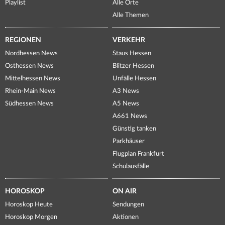
Playlist
Alle Orte
Alle Themen
REGIONEN
VERKEHR
Nordhessen News
Staus Hessen
Osthessen News
Blitzer Hessen
Mittelhessen News
Unfälle Hessen
Rhein-Main News
A3 News
Südhessen News
A5 News
A661 News
Günstig tanken
Parkhäuser
Flugplan Frankfurt
Schulausfälle
HOROSKOP
ON AIR
Horoskop Heute
Sendungen
Horoskop Morgen
Aktionen