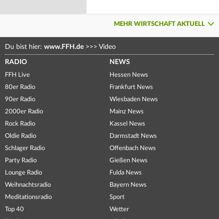
MEHR WIRTSCHAFT AKTUELL
Du bist hier:
www.FFH.de
>>>
Video
RADIO
NEWS
FFH Live
Hessen News
80er Radio
Frankfurt News
90er Radio
Wiesbaden News
2000er Radio
Mainz News
Rock Radio
Kassel News
Oldie Radio
Darmstadt News
Schlager Radio
Offenbach News
Party Radio
Gießen News
Lounge Radio
Fulda News
Weihnachtsradio
Bayern News
Meditationsradio
Sport
Top 40
Wetter