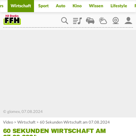
rs
Wirtschaft
Sport
Auto
Kino
Wissen
Lifestyle
Playlist
Staupilot
Wetter
Webcam
Mein
© glomex, 07.08.2024
Video
>
Wirtschaft
>
60 Sekunden Wirtschaft am 07.08.2024
60 SEKUNDEN WIRTSCHAFT AM