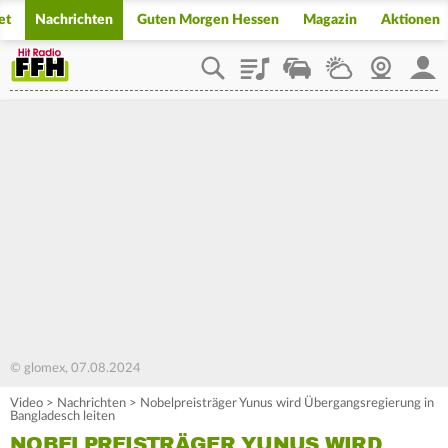
et
Nachrichten
Guten Morgen Hessen
Magazin
Aktionen
Playlist
Staupilot
Wetter
Webcam
Mein
© glomex, 07.08.2024
Video
>
Nachrichten
>
Nobelpreisträger Yunus wird Übergangsregierung in
Bangladesch leiten
NOBELPREISTRÄGER YUNUS WIRD