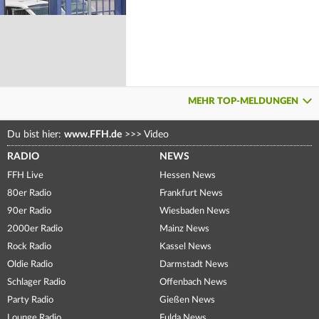
MEHR TOP-MELDUNGEN
Du bist hier:
www.FFH.de
>>>
Video
RADIO
NEWS
FFH Live
Hessen News
80er Radio
Frankfurt News
90er Radio
Wiesbaden News
2000er Radio
Mainz News
Rock Radio
Kassel News
Oldie Radio
Darmstadt News
Schlager Radio
Offenbach News
Party Radio
Gießen News
Lounge Radio
Fulda News