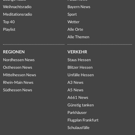
Weihnachtsradio
Bayern News
Meditationsradio
Sport
Top 40
Wetter
Playlist
Alle Orte
Alle Themen
REGIONEN
VERKEHR
Nordhessen News
Staus Hessen
Osthessen News
Blitzer Hessen
Mittelhessen News
Unfälle Hessen
Rhein-Main News
A3 News
Südhessen News
A5 News
A661 News
Günstig tanken
Parkhäuser
Flugplan Frankfurt
Schulausfälle