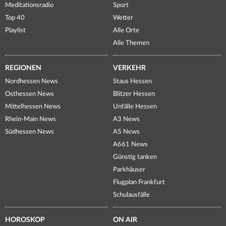
Meditationsradio
Sport
Top 40
Wetter
Playlist
Alle Orte
Alle Themen
REGIONEN
VERKEHR
Nordhessen News
Staus Hessen
Osthessen News
Blitzer Hessen
Mittelhessen News
Unfälle Hessen
Rhein-Main News
A3 News
Südhessen News
A5 News
A661 News
Günstig tanken
Parkhäuser
Flugplan Frankfurt
Schulausfälle
HOROSKOP
ON AIR