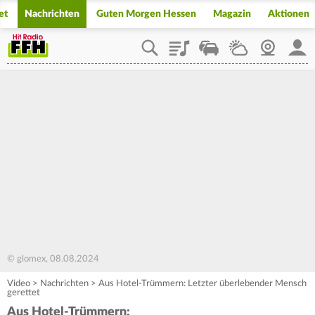
et
Nachrichten
Guten Morgen Hessen
Magazin
Aktionen
Playlist
Staupilot
Wetter
Webcam
Mein
© glomex, 08.08.2024
Video
>
Nachrichten
>
Aus Hotel-Trümmern: Letzter überlebender Mensch
gerettet
Aus Hotel-Trümmern: